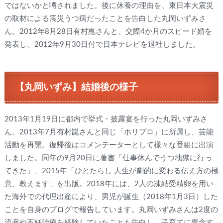
ではないかと噂されました。後に休養の理由を、東日本大震災
の取材による震災うつ病だったことを告白した丸岡いずみさ
ん。2012年8月28日有村崑さんと、交際4か月のスピード婚を
発表し、2012年9月30日付で日本テレビを退社しました。
【丸岡いずみ】結婚後の様子
2013年1月19日に都内で挙式・披露宴を行った丸岡いずみさ
ん。2013年7月有村崑さんと同じ「ホリプロ」に所属し、芸能
活動を再開。復帰後はコメンテーターとして様々な番組に出演
しました。同年の9月20日に著書「仕事休んでうつ地獄に行っ
てきた」、2015年「ひとたらし 人生が劇的に変わる伝え方の極
意、教えます」を出版。2018年には、2人の凍結受精卵を用い
た海外での代理出産により、男児が誕生（2018年1月3日）した
ことを自身のブログで報告しています。丸岡いずみさんは2度の
流産や不妊治療を経験していたことも告白し、子育てに専念す