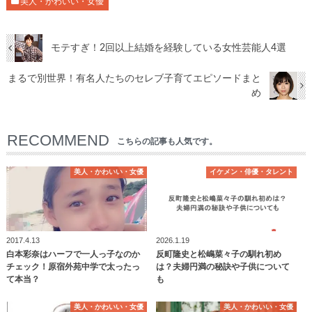
美人・かわいい・女優
モテすぎ！2回以上結婚を経験している女性芸能人4選
まるで別世界！有名人たちのセレブ子育てエピソードまと
め
RECOMMEND
こちらの記事も人気です。
美人・かわいい・女優
イケメン・俳優・タレント
2017.4.13
2026.1.19
白本彩奈はハーフで一人っ子なのか
反町隆史と松嶋菜々子の馴れ初め
チェック！原宿外苑中学で太ったっ
は？夫婦円満の秘訣や子供について
て本当？
も
美人・かわいい・女優
美人・かわいい・女優