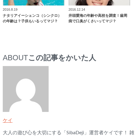
2016.8.19
2016.12.14
ナタリアイーシェンコ（シンクロ）
井頭愛海の年齢や高校を調査！歯周
の年齢は？子供もいるってマジ？
病で口臭がくさいってマジ？
ABOUT
この記事をかいた人
ケイ
大人の遊び心を大切にする「SibaDeji」運営者ケイです！ 雑