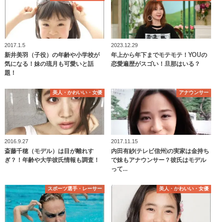
2017.1.5
2023.12.29
新井美羽（子役）の年齢や小学校が
年上から年下までモテモテ！YOUの
気になる！妹の琉月も可愛いと話
恋愛遍歴がスゴい！旦那はいる？
題！
美人・かわいい・女優
アナウンサー
2016.9.27
2017.11.15
斎藤千穂（モデル）は目が離れす
内田有紗(テレビ信州)の実家は金持ち
ぎ？！年齢や大学彼氏情報も調査！
で妹もアナウンサー？彼氏はモデル
って…
スポーツ選手・レーサー
美人・かわいい・女優