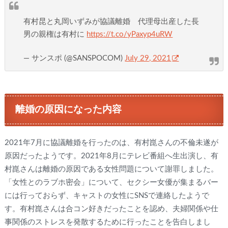
有村昆と丸岡いずみが協議離婚 代理母出産した長
男の親権は有村に
https://t.co/yPaxyp4uRW
— サンスポ (@SANSPOCOM)
July 29, 2021
離婚の原因になった内容
2021年7月に協議離婚を行ったのは、有村崑さんの不倫未遂が
原因だったようです。2021年8月にテレビ番組へ生出演し、有
村崑さんは離婚の原因である女性問題について謝罪しました。
「女性とのラブホ密会」について、セクシー女優が集まるバー
には行っておらず、キャストの女性にSNSで連絡したようで
す。有村崑さんは合コン好きだったことを認め、夫婦関係や仕
事関係のストレスを発散するために行ったことを告白しまし