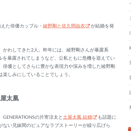
備えた俳優カップル・
綾野剛と佐久間由衣
が結婚を発
、かわしてきた2人。昨年には、綾野剛さんが暴露系
ンダルを暴露されてしまうなど、公私ともに危機を迎えてい
、俳優としてさらに豊かな表現力や深みを増した綾野剛
は楽しみにしていることでしょう。
土屋太凰
ENERATIONSの片寄涼太と
土屋太鳳 結婚
も話題に
がない兄妹間のピュアなラブストーリーが繰り広げら