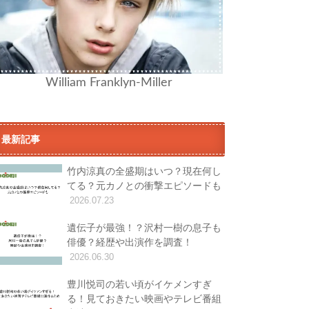
William Franklyn-Miller
最新記事
竹内涼真の全盛期はいつ？現在何し
てる？元カノとの衝撃エピソードも
2026.07.23
遺伝子が最強！？沢村一樹の息子も
俳優？経歴や出演作を調査！
2026.06.30
豊川悦司の若い頃がイケメンすぎ
る！見ておきたい映画やテレビ番組