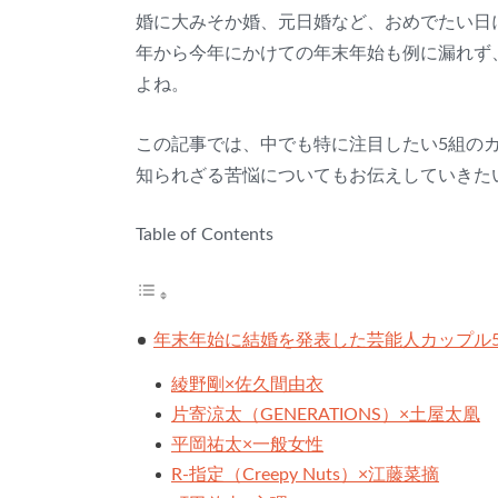
婚に大みそか婚、元日婚など、おめでたい日
年から今年にかけての年末年始も例に漏れず
よね。
この記事では、中でも特に注目したい5組のカ
知られざる苦悩についてもお伝えしていきた
Table of Contents
年末年始に結婚を発表した芸能人カップル
綾野剛×佐久間由衣
片寄涼太（GENERATIONS）×土屋太凰
平岡祐太×一般女性
R‐指定（Creepy Nuts）×江藤菜摘