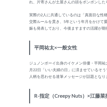
れ、片寄さんが土屋さんの頭をポンポンした
実際の2人に共通しているのは「真面目な性
交際ルールを貫き、5年という年月をかけて
娠も発表しており、今後ますますの活躍が期
平岡祐太×一般女性
ジュノンボーイ出身のイケメン俳優・平岡祐
月22日「いい夫婦の日」に済ませているそ
人柄を思わせる達筆メッセージが話題となり
R‐指定（Creepy Nuts）×江藤菜