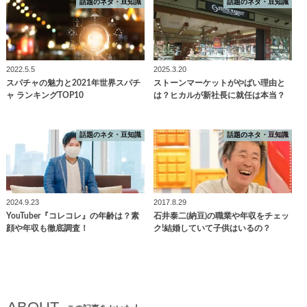
話題のネタ・豆知識
話題のネタ・豆知識
2022.5.5
2025.3.20
スパチャの魅力と2021年世界スパチ
ストーンマーケットがやばい理由と
ャ ランキングTOP10
は？ヒカルが新社長に就任は本当？
話題のネタ・豆知識
話題のネタ・豆知識
2024.9.23
2017.8.29
YouTuber『コレコレ』の年齢は？素
石井泰二(納豆)の職業や年収をチェッ
顔や年収も徹底調査！
ク!結婚していて子供はいるの？