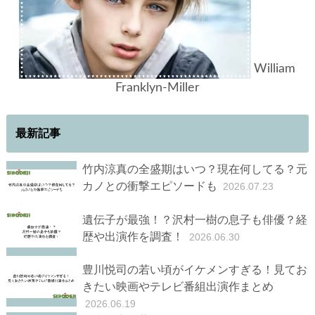
William
Franklyn-Miller
最新記事
竹内涼真の全盛期はいつ？現在何してる？元
カノとの衝撃エピソードも
2026.07.23
遺伝子が最強！？沢村一樹の息子も俳優？経
歴や出演作を調査！
2026.06.30
豊川悦司の若い頃がイケメンすぎる！見てお
きたい映画やテレビ番組出演作まとめ
2026.06.19