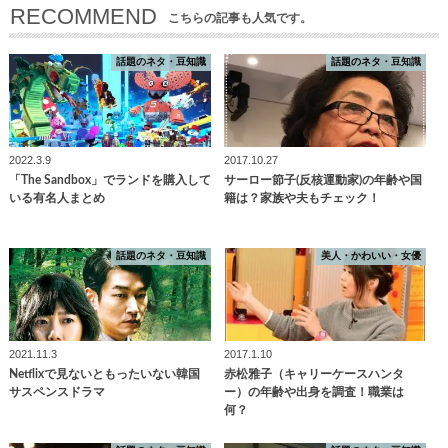
RECOMMEND
こちらの記事も人気です。
話題のネタ・豆知識
話題のネタ・豆知識
2022.3.9
2017.10.27
「The Sandbox」でランドを購入して
サーロー節子(反核運動家)の年齢や国
いる有名人まとめ
籍は？家族や夫もチェック！
話題のネタ・豆知識
美人・かわいい・女優
2021.11.3
2017.1.10
Netflixで見ないともったいない韓国
赤松雅子（キャリーケースハンタ
サスペンスドラマ
ー）の年齢や出身を調査！職業は
何？