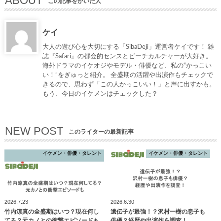
ABOUT
この記事をかいた人
ケイ
大人の遊び心を大切にする「SibaDeji」運営者ケイです！ 雑
誌『Safari』の都会的センスとビーチカルチャーが大好き。
海外ドラマのイケオジやモデル・俳優など、私の“かっこい
い！”をぎゅっと紹介。 全盛期の活躍や出演作もチェックで
きるので、思わず「この人かっこいい！」と声に出すかも。
もう、今日のイケメンはチェックした？
NEW POST
このライターの最新記事
イケメン・俳優・タレント
イケメン・俳優・タレント
2026.7.23
2026.6.30
竹内涼真の全盛期はいつ？現在何し
遺伝子が最強！？沢村一樹の息子も
てる？元カノとの衝撃エピソードも
俳優？経歴や出演作を調査！