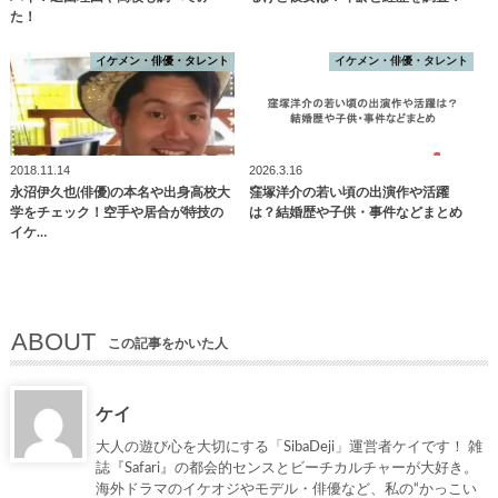
た！
イケメン・俳優・タレント
イケメン・俳優・タレント
2018.11.14
2026.3.16
永沼伊久也(俳優)の本名や出身高校大
窪塚洋介の若い頃の出演作や活躍
学をチェック！空手や居合が特技の
は？結婚歴や子供・事件などまとめ
イケ…
ABOUT
この記事をかいた人
ケイ
大人の遊び心を大切にする「SibaDeji」運営者ケイです！ 雑
誌『Safari』の都会的センスとビーチカルチャーが大好き。
海外ドラマのイケオジやモデル・俳優など、私の“かっこい