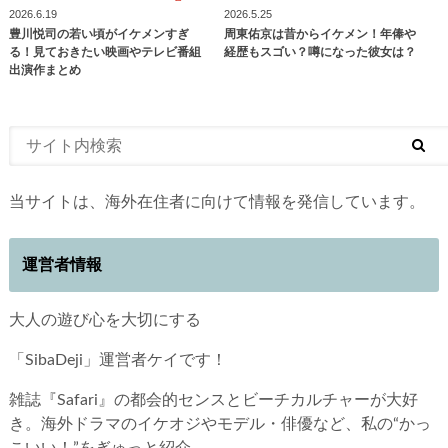
2026.6.19
2026.5.25
豊川悦司の若い頃がイケメンすぎ
周東佑京は昔からイケメン！年俸や
る！見ておきたい映画やテレビ番組
経歴もスゴい？噂になった彼女は？
出演作まとめ
当サイトは、海外在住者に向けて情報を発信しています。
運営者情報
大人の遊び心を大切にする
「SibaDeji」運営者ケイです！
雑誌『Safari』の都会的センスとビーチカルチャーが大好
き。海外ドラマのイケオジやモデル・俳優など、私の“かっ