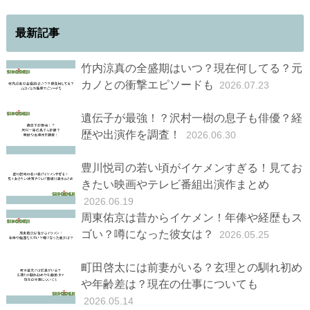
最新記事
竹内涼真の全盛期はいつ？現在何してる？元
カノとの衝撃エピソードも
2026.07.23
遺伝子が最強！？沢村一樹の息子も俳優？経
歴や出演作を調査！
2026.06.30
豊川悦司の若い頃がイケメンすぎる！見てお
きたい映画やテレビ番組出演作まとめ
2026.06.19
周東佑京は昔からイケメン！年俸や経歴もス
ゴい？噂になった彼女は？
2026.05.25
町田啓太には前妻がいる？玄理との馴れ初め
や年齢差は？現在の仕事についても
2026.05.14