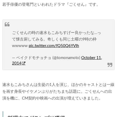
若手俳優の登竜門といわれたドラマ『ごくせん』です。
ごくせんの時の速水もこみちすげー良かったな…っ
て懐古厨してみる。奇しくも同じ土曜の9時の枠
wwwww
pic.twitter.com/fQ50Q6YVIh
— ベイクドモチョチョ (@tomonamoto)
October 11,
2014
速水もこみちさんは生徒の1人を演じ、ほかのキャストとは一線
を画す身長やイケメンぶりがたちまち話題に。ごくせんへの出
演を機に、CM契約や映画への出演が増えていきました。