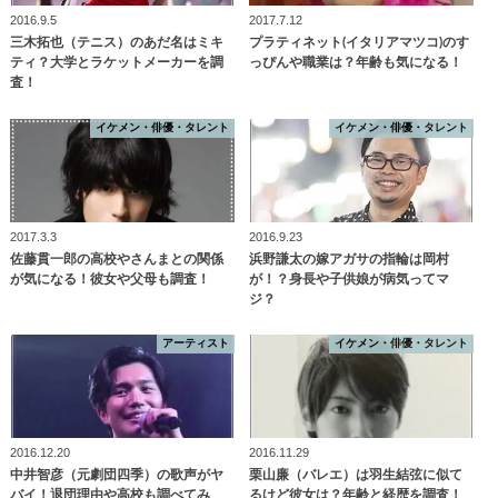
2016.9.5
2017.7.12
三木拓也（テニス）のあだ名はミキ
プラティネット(イタリアマツコ)のす
ティ？大学とラケットメーカーを調
っぴんや職業は？年齢も気になる！
査！
イケメン・俳優・タレント
イケメン・俳優・タレント
2017.3.3
2016.9.23
佐藤貫一郎の高校やさんまとの関係
浜野謙太の嫁アガサの指輪は岡村
が気になる！彼女や父母も調査！
が！？身長や子供娘が病気ってマ
ジ？
アーティスト
イケメン・俳優・タレント
2016.12.20
2016.11.29
中井智彦（元劇団四季）の歌声がヤ
栗山廉（バレエ）は羽生結弦に似て
バイ！退団理由や高校も調べてみ
るけど彼女は？年齢と経歴を調査！