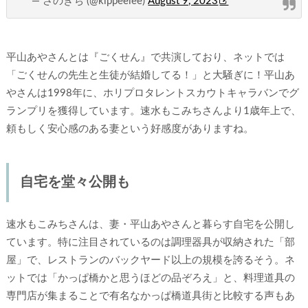
— さのきち (@kippeeiee)
August 9, 2023
平山あやさんとは『ごくせん』で共演しており、ネットでは
「ごくせんの先生と生徒が結婚してる！」と大騒ぎに！平山あ
やさんは1998年に、ホリプロタレントスカウトキャラバンでグ
ランプリを獲得しています。速水もこみちさんより1歳年上で、
頼もしく安心感のある妻という好感度がありますね。
自宅を堂々公開も
速水もこみちさんは、妻・平山あやさんと暮らす自宅を公開し
ています。特に注目されているのは調理器具が収納された「部
屋」で、レストランのバックヤード以上の規模を誇るそう。ネ
ットでは「かっぱ橋かと思うほどの品ぞろえ」と、料理道具の
専門店が集まることで有名なかっぱ橋道具街と比較する声もあ