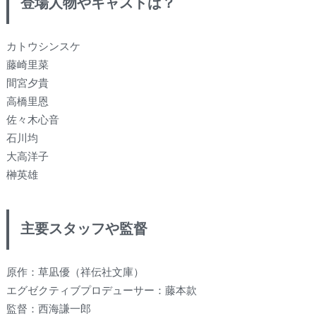
登場人物やキャストは？
カトウシンスケ
藤崎里菜
間宮夕貴
高橋里恩
佐々木心音
石川均
大高洋子
榊英雄
主要スタッフや監督
原作：草凪優（祥伝社文庫）
エグゼクティブプロデューサー：藤本款
監督：西海謙一郎