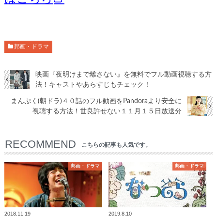
邦画・ドラマ
映画『夜明けまで離さない』を無料でフル動画視聴する方
法！キャストやあらすじもチェック！
まんぷく(朝ドラ)４０話のフル動画をPandoraより安全に
視聴する方法！世良許せない１１月１５日放送分
RECOMMEND
こちらの記事も人気です。
邦画・ドラマ
邦画・ドラマ
2018.11.19
2019.8.10