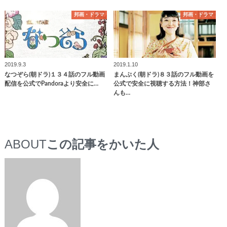
邦画・ドラマ
邦画・ドラマ
2019.9.3
2019.1.10
なつぞら(朝ドラ)１３４話のフル動画
まんぷく(朝ドラ)８３話のフル動画を
配信を公式でPandoraより安全に…
公式で安全に視聴する方法！神部さ
んも…
ABOUT
この記事をかいた人