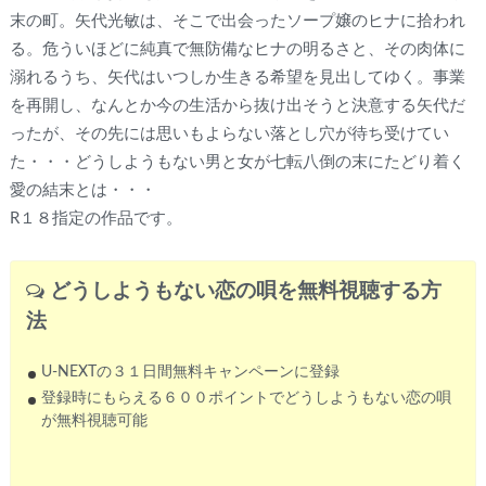
末の町。矢代光敏は、そこで出会ったソープ嬢のヒナに拾われ
る。危ういほどに純真で無防備なヒナの明るさと、その肉体に
溺れるうち、矢代はいつしか生きる希望を見出してゆく。事業
を再開し、なんとか今の生活から抜け出そうと決意する矢代だ
ったが、その先には思いもよらない落とし穴が待ち受けてい
た・・・どうしようもない男と女が七転八倒の末にたどり着く
愛の結末とは・・・
R１８指定の作品です。
どうしようもない恋の唄
を無料視聴する方
法
U-NEXTの３１日間無料キャンペーンに登録
登録時にもらえる６００ポイントでどうしようもない恋の唄
が無料視聴可能