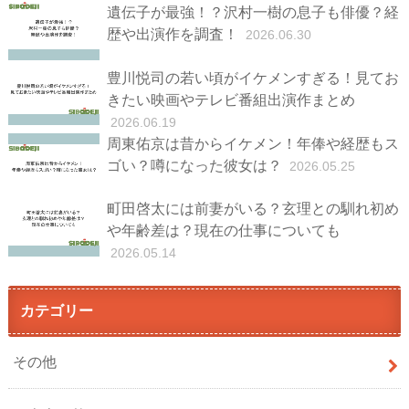
遺伝子が最強！？沢村一樹の息子も俳優？経
歴や出演作を調査！
2026.06.30
豊川悦司の若い頃がイケメンすぎる！見てお
きたい映画やテレビ番組出演作まとめ
2026.06.19
周東佑京は昔からイケメン！年俸や経歴もス
ゴい？噂になった彼女は？
2026.05.25
町田啓太には前妻がいる？玄理との馴れ初め
や年齢差は？現在の仕事についても
2026.05.14
カテゴリー
その他