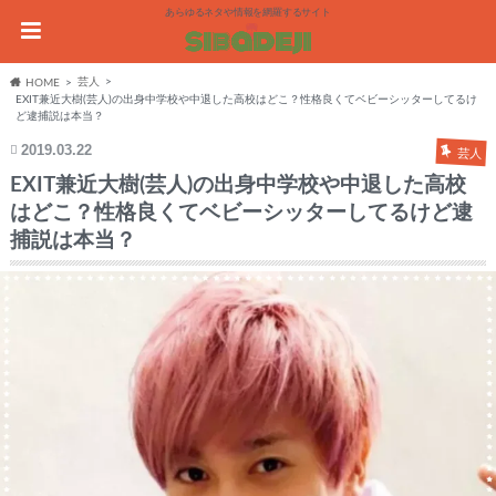
あらゆるネタや情報を網羅するサイト
芸人
HOME
EXIT兼近大樹(芸人)の出身中学校や中退した高校はどこ？性格良くてベビーシッターしてるけ
ど逮捕説は本当？
2019.03.22
芸人
EXIT兼近大樹(芸人)の出身中学校や中退した高校
はどこ？性格良くてベビーシッターしてるけど逮
捕説は本当？