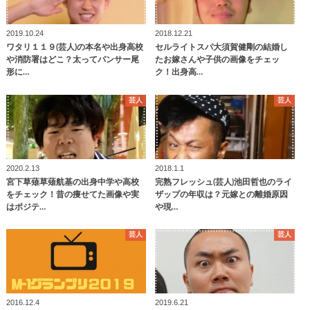
2019.10.24
2018.12.21
ワタリ１１９(芸人)の本名や出身高校
セルライトスパ大須賀健剛の結婚し
や消防署はどこ？太ってパンサー尾
たお嫁さんや子供の画像をチェッ
形に…
ク！出身高…
芸人
芸人
2020.2.13
2018.1.1
宮下草薙草薙航基の出身中学や高校
完熟フレッシュ(芸人)池田哲也のライ
をチェック！昔の痩せてた画像や実
ザップの年収は？元嫁との離婚原因
はポジテ…
や現…
芸人
芸人
2016.12.4
2019.6.21