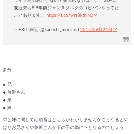
ライブあるみたいなので是非暇な方は、、、因みに
兼近弟も8.9年前ジャンヌダルクのコピバンやってた
ことあります。
https://t.co/wrz8ktNhQM
— EXIT 兼近 (@kanechi_monster)
2015年9月24日
多分
兄
兼近さん
弟
妹
弟と妹に関しては順番はどちらかわかりませんがこうなるとや
はりお兄さんや兼近さんが下の子の為に〜となるのでしょう