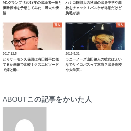
M1グランプリ2019年の出場者一覧と
ハナコ岡部大の秋田の出身中学や高
優勝候補を予想してみた！過去の優
校をチェック！バスケが得意だけど
勝…
胸毛が凄…
芸人
芸人
2017.12.5
2019.5.31
とろサーモン久保田は有田哲平に似
ラニーノーズ山田健人の彼女はえい
てるか画像で比較！クズエピソード
なでサイコパスって本当？出身高校
で嫁と離…
や大学実…
ABOUT
この記事をかいた人