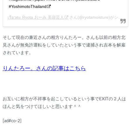
#YoshimotoThailand
เรียวตะ Ryota おーみ 美容芸人
さん(@ryotamoisture)がシェアした投稿 –
そして現在の兼近さんの相方りんたろー。さんも以前の相方北
見さんが無免許運転をしていたという事で逮捕され吉本を解雇
されています。
りんたろー。さんの記事はこちら
お互いに相方が不祥事を起こしているという事でEXITの２人は
ほんと気をつけてほしいと思います＾＾
[ad#co-2]