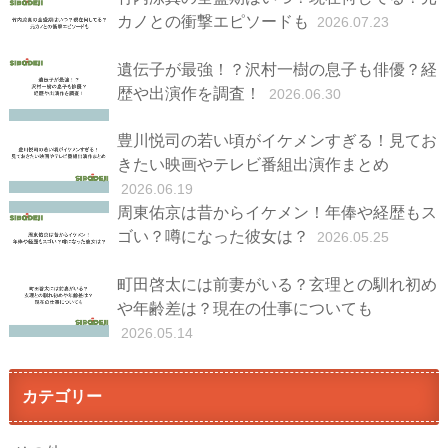
カノとの衝撃エピソードも
2026.07.23
遺伝子が最強！？沢村一樹の息子も俳優？経
歴や出演作を調査！
2026.06.30
豊川悦司の若い頃がイケメンすぎる！見てお
きたい映画やテレビ番組出演作まとめ
2026.06.19
周東佑京は昔からイケメン！年俸や経歴もス
ゴい？噂になった彼女は？
2026.05.25
町田啓太には前妻がいる？玄理との馴れ初め
や年齢差は？現在の仕事についても
2026.05.14
カテゴリー