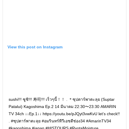
View this post on Instagram
sushi!!! ซูชิ!!! 寿司!!! เร็วๆนี้！！ . ＊ซุปตาร์พาตะลุย (Suptar
Patalui) Kagoshima Ep.2 14 มีนาคม 22:30〜23:30 AMARIN
TV 34ch ↓↓Ep.1↓↓ https://youtu.be/pJQyt3vwKvU let’s check!!
. #ซุปตาร์พาตะลุย #อมรินทร์ทีวีเอชดีช่อง34 #AmarinTV34
#kagoshima #japan #HISTOURS #RyotaMoisture