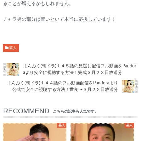
ることが増えるかもしれません。
チャラ男の部分は置いといて本当に応援しています！
芸人
まんぷく(朝ドラ)１４５話の見逃し配信フル動画をPandor
aより安全に視聴する方法！完成３月２３日放送分
まんぷく(朝ドラ)１４４話のフル動画配信をPandoraより
公式で安全に視聴する方法！世良〜３月２２日放送分
RECOMMEND
こちらの記事も人気です。
芸人
芸人