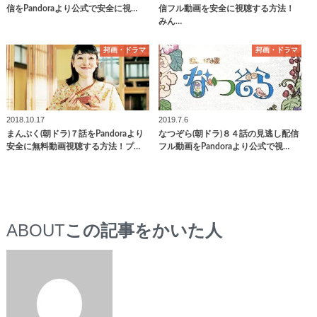
信をPandoraより公式で安全に視…
信フル動画を安全に視聴する方法！
みん…
邦画・ドラマ
邦画・ドラマ
2018.10.17
2019.7.6
まんぷく(朝ドラ)７話をPandoraより
なつぞら(朝ドラ)８４話の見逃し配信
安全に無料動画視聴する方法！プ…
フル動画をPandoraより公式で視…
ABOUT
この記事をかいた人