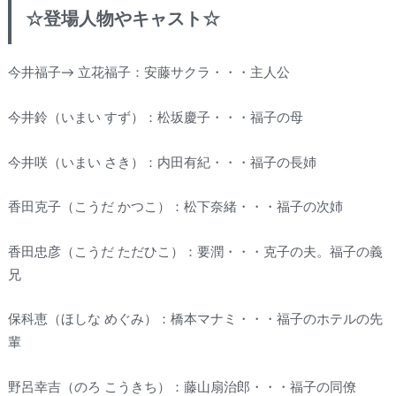
☆登場人物やキャスト☆
今井福子→ 立花福子：安藤サクラ・・・主人公
今井鈴（いまい すず）：松坂慶子・・・福子の母
今井咲（いまい さき）：内田有紀・・・福子の長姉
香田克子（こうだ かつこ）：松下奈緒・・・福子の次姉
香田忠彦（こうだ ただひこ）：要潤・・・克子の夫。福子の義
兄
保科恵（ほしな めぐみ）：橋本マナミ・・・福子のホテルの先
輩
野呂幸吉（のろ こうきち）：藤山扇治郎・・・福子の同僚