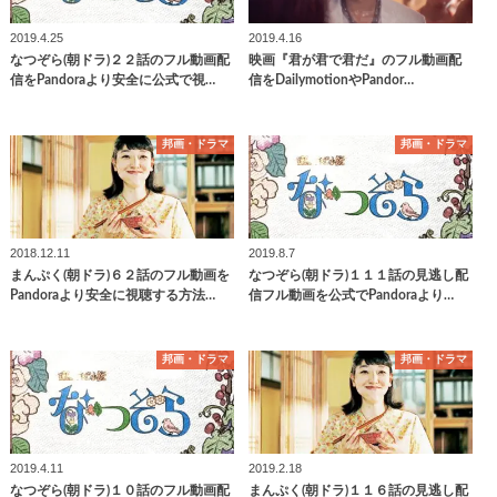
2019.4.25
2019.4.16
なつぞら(朝ドラ)２２話のフル動画配
映画『君が君で君だ』のフル動画配
信をPandoraより安全に公式で視…
信をDailymotionやPandor…
邦画・ドラマ
邦画・ドラマ
2018.12.11
2019.8.7
まんぷく(朝ドラ)６２話のフル動画を
なつぞら(朝ドラ)１１１話の見逃し配
Pandoraより安全に視聴する方法…
信フル動画を公式でPandoraより…
邦画・ドラマ
邦画・ドラマ
2019.4.11
2019.2.18
なつぞら(朝ドラ)１０話のフル動画配
まんぷく(朝ドラ)１１６話の見逃し配