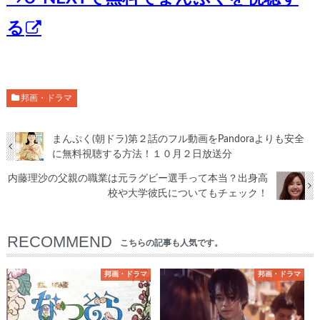
る
邦画・ドラマ
まんぷく(朝ドラ)第２話のフル動画をPandoraよりも安全
に無料視聴する方法！１０月２日放送分
内藤理沙の父親の職業は元ラグビー選手って本当？出身高
校や大学彼氏についてもチェック！
RECOMMEND
こちらの記事も人気です。
邦画・ドラマ
邦画・ドラマ