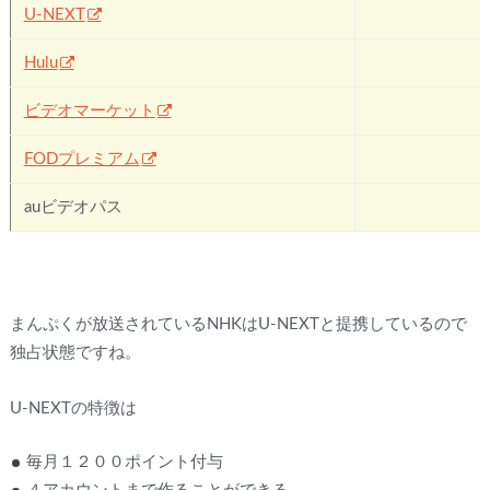
U-NEXT
Hulu
✖
ビデオマーケット
✖
FODプレミアム
✖
auビデオパス
✖
まんぷくが放送されているNHKはU-NEXTと提携しているので
独占状態ですね。
U-NEXTの特徴は
毎月１２００ポイント付与