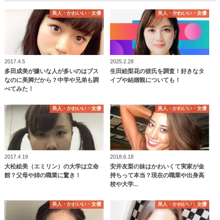
美人・かわいい・女優
美人・かわいい・女優
2017.4.5
2025.2.28
多田成美が嫌いな人が多いのはブス
生田絵梨花の彼氏を調査！好きなタ
なのに美脚だから？中学や兄弟も調
イプや結婚観についても！
べてみた！
美人・かわいい・女優
美人・かわいい・女優
2017.4.19
2018.6.18
大松絵美（エミリン）の大学は立命
安井友梨の妹はかわいくて実家が金
館？父母や姉の職業に驚き！
持ちって本当？現在の職業や出身高
校や大学…
美人・かわいい・女優
美人・かわいい・女優