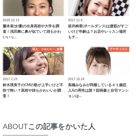
2018.12.13
2017.11.6
藤本泉(女優)の出身高校や大学を調
坂井絢香(ポールダンス)は腹筋がすご
査！浅田舞に鼻が似ていて姉もかわ
いけど年齢は？お店やレッスン場所
いいっ…
もチ…
美人・かわいい・女優
アーティスト
2017.2.23
2017.10.24
鈴木瑛美子のCMの歌が上手いけど不
高橋みなみが同棲している４１歳恋
快で怖い？高校や姉もかわいいか調
人Aの男性は誰？顔画像と自宅マンシ
査！
ョンは…
ABOUT
この記事をかいた人