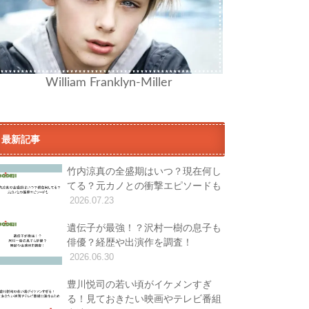
William Franklyn-Miller
最新記事
竹内涼真の全盛期はいつ？現在何し
てる？元カノとの衝撃エピソードも
2026.07.23
遺伝子が最強！？沢村一樹の息子も
俳優？経歴や出演作を調査！
2026.06.30
豊川悦司の若い頃がイケメンすぎ
る！見ておきたい映画やテレビ番組