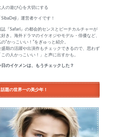
大人の遊び心を大切にする
「SibaDeji」運営者ケイです！
雑誌『Safari』の都会的センスとビーチカルチャーが
大好き。海外ドラマのイケオジやモデル・俳優など、
私の“かっこいい！”をぎゅっと紹介。
全盛期の活躍や出演作もチェックできるので、思わず
「この人かっこいい！」と声に出すかも。
今日のイケメンは、もうチェックした？
話題の世界一の美少年！