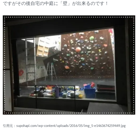
ですがその後自宅の中庭に「壁」が出来るのです！
引用元：supohapi.com/wp-content/uploads/2016/05/img_5-e1463674259449.jpg