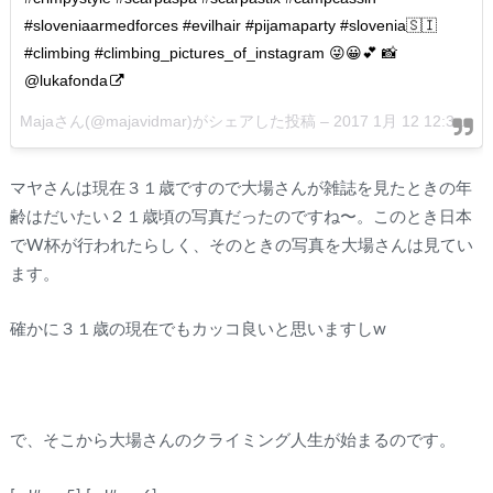
#sloveniaarmedforces #evilhair #pijamaparty #slovenia🇸🇮
#climbing #climbing_pictures_of_instagram 😜😀💕 📸
@lukafonda
Majaさん(@majavidmar)がシェアした投稿 –
2017 1月 12 12:30午後 PST
マヤさんは現在３１歳ですので大場さんが雑誌を見たときの年
齢はだいたい２１歳頃の写真だったのですね〜。このとき日本
でW杯が行われたらしく、そのときの写真を大場さんは見てい
ます。
確かに３１歳の現在でもカッコ良いと思いますしw
で、そこから大場さんのクライミング人生が始まるのです。