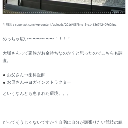
引用元：supohapi.com/wp-content/uploads/2016/05/img_3-e1463674240960.jpg
めっちゃ広い〜〜〜〜〜〜！！！！
大場さんって家族がお金持ちなのか？と思ったのでこちらも調
査。
お父さん→歯科医師
お母さん→ヨガインストラクター
というなんとも恵まれた環境。。。
だってそうじゃないですか？自宅に自分が頑張りたい競技の練