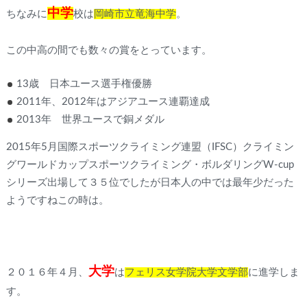
中学
ちなみに
校は
岡崎市立竜海中学
。
この中高の間でも数々の賞をとっています。
13歳 日本ユース選手権優勝
2011年、2012年はアジアユース連覇達成
2013年 世界ユースで銅メダル
2015年5月国際スポーツクライミング連盟（IFSC）クライミン
グワールドカップスポーツクライミング・ボルダリングW-cup
シリーズ出場して３５位でしたが日本人の中では最年少だった
ようですねこの時は。
大学
２０１６年４月、
は
フェリス女学院大学文学部
に進学しま
す。