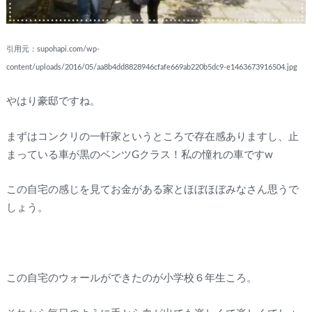
引用元：supohapi.com/wp-
content/uploads/2016/05/aa8b4dd8828946cfafe669ab220b5dc9-e1463673916504.jpg
やはり豪邸ですね。
まずはコンクリの一軒家というところで存在感ありますし、止
まっている車が黒のベンツGクラス！私の憧れの車ですw
この自宅の感じを見てお金がある家とほぼほぼみなさん思うで
しょう。
この自宅のウォールができたのが小学校６年生ころ。