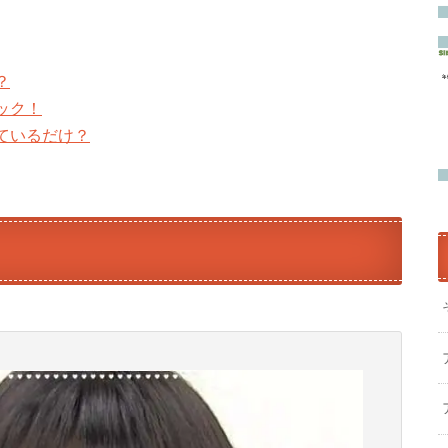
？
ック！
ているだけ？