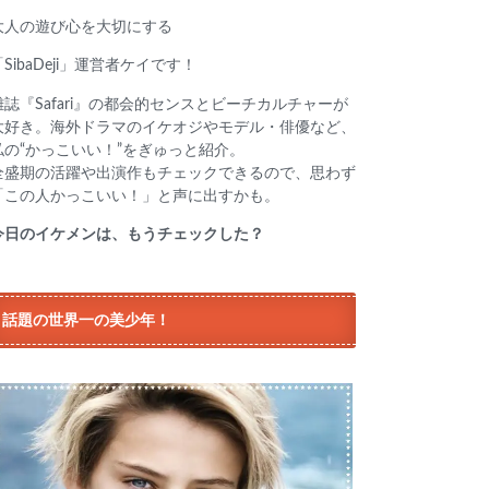
大人の遊び心を大切にする
「SibaDeji」運営者ケイです！
雑誌『Safari』の都会的センスとビーチカルチャーが
大好き。海外ドラマのイケオジやモデル・俳優など、
私の“かっこいい！”をぎゅっと紹介。
全盛期の活躍や出演作もチェックできるので、思わず
「この人かっこいい！」と声に出すかも。
今日のイケメンは、もうチェックした？
話題の世界一の美少年！