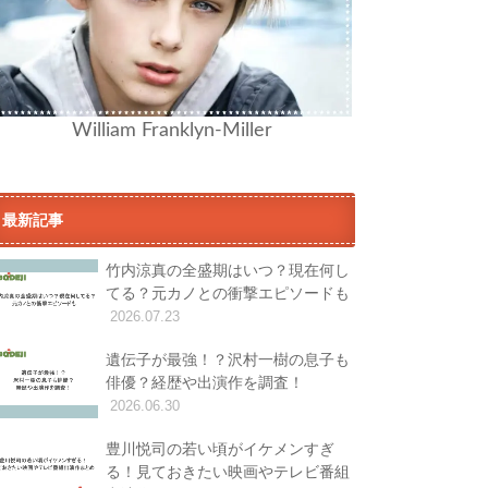
William Franklyn-Miller
最新記事
竹内涼真の全盛期はいつ？現在何し
てる？元カノとの衝撃エピソードも
2026.07.23
遺伝子が最強！？沢村一樹の息子も
俳優？経歴や出演作を調査！
2026.06.30
豊川悦司の若い頃がイケメンすぎ
る！見ておきたい映画やテレビ番組