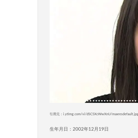
引用元：i.ytimg.com/vi/dSC5XcWwXnU/maxresdefault.jp
生年月日：2002年12月19日