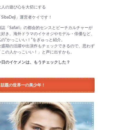
大人の遊び心を大切にする
「SibaDeji」運営者ケイです！
雑誌『Safari』の都会的センスとビーチカルチャーが
大好き。海外ドラマのイケオジやモデル・俳優など、
私の“かっこいい！”をぎゅっと紹介。
全盛期の活躍や出演作もチェックできるので、思わず
「この人かっこいい！」と声に出すかも。
今日のイケメンは、もうチェックした？
話題の世界一の美少年！