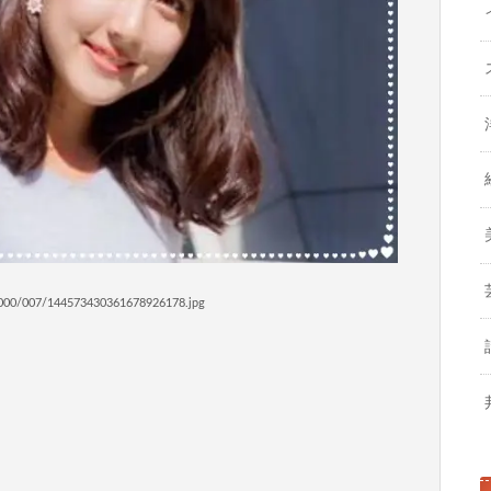
000/007/144573430361678926178.jpg