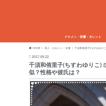
イケメン・俳優・タレント
HOME
美人・かわいい・女優
千須和侑里子(ちすわゆり
2017.09.22
千須和侑里子(ちすわゆりこ
似？性格や彼氏は？