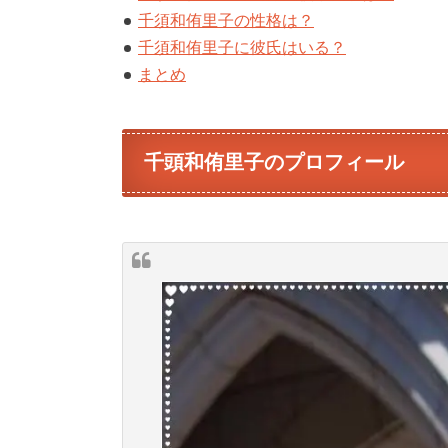
千須和侑里子の性格は？
千須和侑里子に彼氏はいる？
まとめ
千頭和侑里子のプロフィール