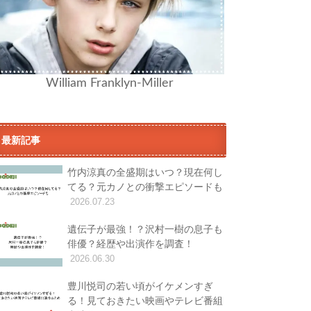
William Franklyn-Miller
最新記事
竹内涼真の全盛期はいつ？現在何し
てる？元カノとの衝撃エピソードも
2026.07.23
遺伝子が最強！？沢村一樹の息子も
俳優？経歴や出演作を調査！
2026.06.30
豊川悦司の若い頃がイケメンすぎ
る！見ておきたい映画やテレビ番組