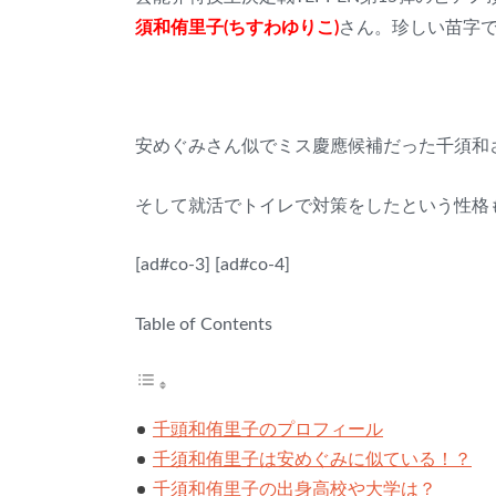
須和侑里子(ちすわゆりこ)
さん。珍しい苗字
安めぐみさん似でミス慶應候補だった千須和
そして就活でトイレで対策をしたという性格
[ad#co-3]
[ad#co-4]
Table of Contents
千頭和侑里子のプロフィール
千須和侑里子は安めぐみに似ている！？
千須和侑里子の出身高校や大学は？