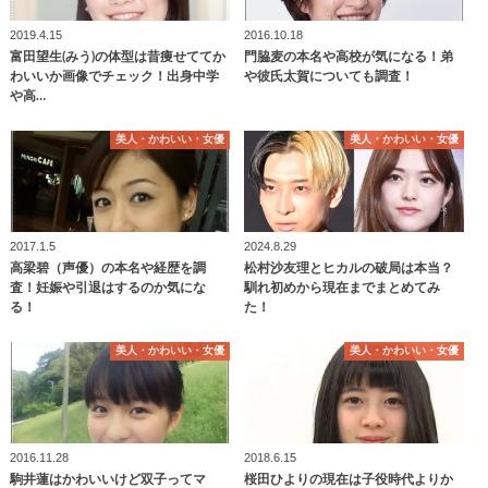
2019.4.15
2016.10.18
富田望生(みう)の体型は昔痩せててか
門脇麦の本名や高校が気になる！弟
わいいか画像でチェック！出身中学
や彼氏太賀についても調査！
や高…
美人・かわいい・女優
美人・かわいい・女優
2017.1.5
2024.8.29
高梁碧（声優）の本名や経歴を調
松村沙友理とヒカルの破局は本当？
査！妊娠や引退はするのか気にな
馴れ初めから現在までまとめてみ
る！
た！
美人・かわいい・女優
美人・かわいい・女優
2016.11.28
2018.6.15
駒井蓮はかわいいけど双子ってマ
桜田ひよりの現在は子役時代よりか