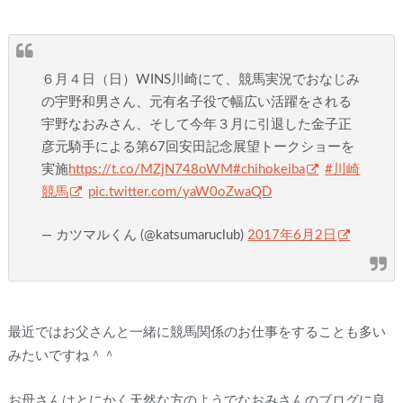
６月４日（日）WINS川崎にて、競馬実況でおなじみ
の宇野和男さん、元有名子役で幅広い活躍をされる
宇野なおみさん、そして今年３月に引退した金子正
彦元騎手による第67回安田記念展望トークショーを
実施
https://t.co/MZjN748oWM
#chihokeiba
#川崎
競馬
pic.twitter.com/yaW0oZwaQD
— カツマルくん (@katsumaruclub)
2017年6月2日
最近ではお父さんと一緒に競馬関係のお仕事をすることも多い
みたいですね＾＾
お母さんはとにかく天然な方のようでなおみさんのブログに良