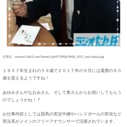
引用元：www63.tok2.com/home2/g447/0906/0906_1957_uno-kazuo.jpg
１９５７年生まれの５９歳で２０１７年の９月には還暦の６０
歳を迎えるようですね！
あゆみさんやなおみさん、そして奥さんからお祝いしてもらう
のでしょうかね！？
お仕事内容としては競馬の実況中継やハンドボールの実況など
実況系がメインのフリーアナウンサーで活躍されています。