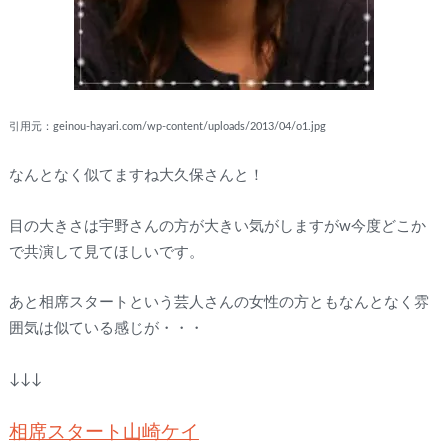
引用元：geinou-hayari.com/wp-content/uploads/2013/04/o1.jpg
なんとなく似てますね大久保さんと！
目の大きさは宇野さんの方が大きい気がしますがw今度どこか
で共演して見てほしいです。
あと相席スタートという芸人さんの女性の方ともなんとなく雰
囲気は似ている感じが・・・
↓↓↓
相席スタート山崎ケイ