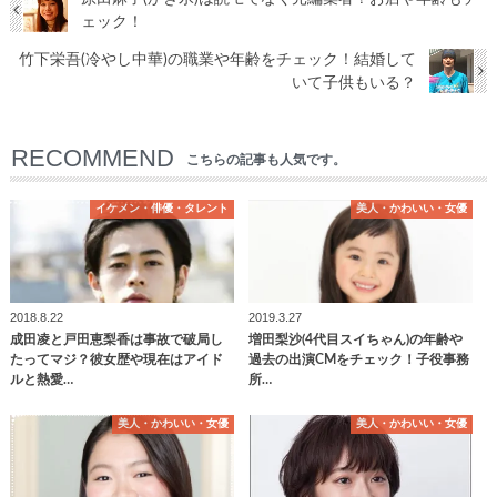
ェック！
竹下栄吾(冷やし中華)の職業や年齢をチェック！結婚して
いて子供もいる？
RECOMMEND
こちらの記事も人気です。
イケメン・俳優・タレント
美人・かわいい・女優
2018.8.22
2019.3.27
成田凌と戸田恵梨香は事故で破局し
増田梨沙(4代目スイちゃん)の年齢や
たってマジ？彼女歴や現在はアイド
過去の出演CMをチェック！子役事務
ルと熱愛…
所…
美人・かわいい・女優
美人・かわいい・女優