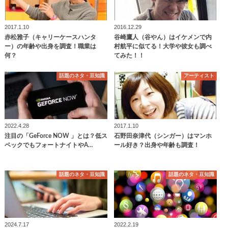
2017.1.10
2016.12.29
赤松雅子（キャリーケースハンタ
谷崎鷹人（谷やん）はイケメンで内
ー）の年齢や出身を調査！職業は
村航平に似てる！大学や彼女も調べ
何？
てみた！！
話題のネタ・豆知識
アーティスト
2022.4.28
2017.1.10
注目の「GeForce NOW 」とは？低ス
石野田奈津代（シンガー）はマンホ
ペックでもフォートナイトやA…
ール好き？出身や年齢も調査！
話題のネタ・豆知識
話題のネタ・豆知識
2024.7.17
2022.2.19