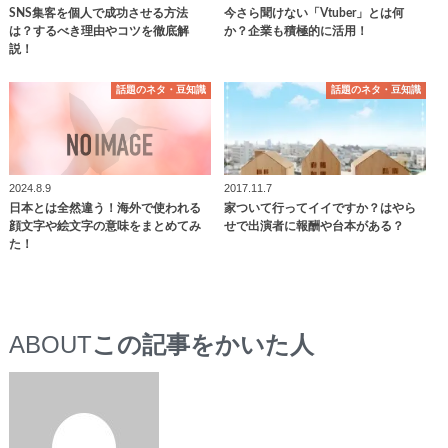
SNS集客を個人で成功させる方法
今さら聞けない「Vtuber」とは何
は？するべき理由やコツを徹底解
か？企業も積極的に活用！
説！
話題のネタ・豆知識
話題のネタ・豆知識
2024.8.9
2017.11.7
日本とは全然違う！海外で使われる
家ついて行ってイイですか？はやら
顔文字や絵文字の意味をまとめてみ
せで出演者に報酬や台本がある？
た！
ABOUT
この記事をかいた人