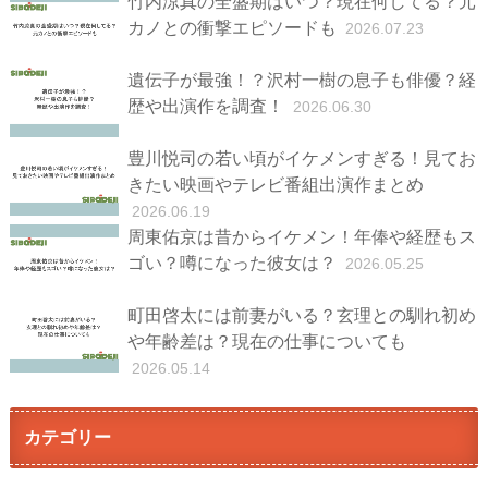
竹内涼真の全盛期はいつ？現在何してる？元
カノとの衝撃エピソードも
2026.07.23
遺伝子が最強！？沢村一樹の息子も俳優？経
歴や出演作を調査！
2026.06.30
豊川悦司の若い頃がイケメンすぎる！見てお
きたい映画やテレビ番組出演作まとめ
2026.06.19
周東佑京は昔からイケメン！年俸や経歴もス
ゴい？噂になった彼女は？
2026.05.25
町田啓太には前妻がいる？玄理との馴れ初め
や年齢差は？現在の仕事についても
2026.05.14
カテゴリー