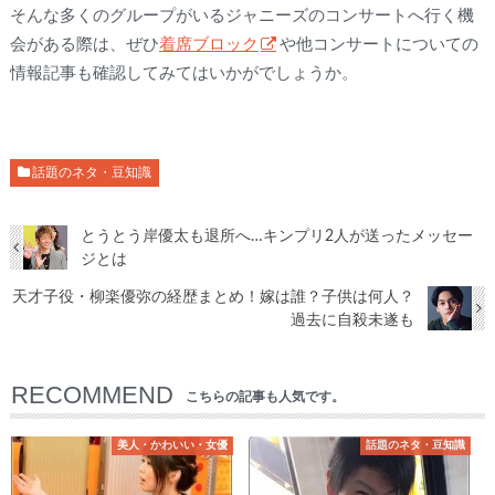
そんな多くのグループがいるジャニーズのコンサートへ行く機
会がある際は、ぜひ
着席ブロック
や他コンサートについての
情報記事も確認してみてはいかがでしょうか。
話題のネタ・豆知識
とうとう岸優太も退所へ…キンプリ2人が送ったメッセー
ジとは
天才子役・柳楽優弥の経歴まとめ！嫁は誰？子供は何人？
過去に自殺未遂も
RECOMMEND
こちらの記事も人気です。
美人・かわいい・女優
話題のネタ・豆知識