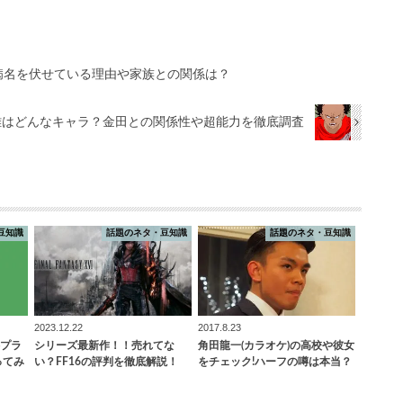
病名を伏せている理由や家族との関係は？
鉄雄はどんなキャラ？金田との関係性や超能力を徹底調査
豆知識
話題のネタ・豆知識
話題のネタ・豆知識
2023.12.22
2017.8.23
プラ
シリーズ最新作！！売れてな
角田龍一(カラオケ)の高校や彼女
ってみ
い？FF16の評判を徹底解説！
をチェック!ハーフの噂は本当？