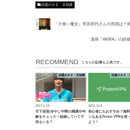
話題のネタ・豆知識
『大食い魔女』菅原初代さんの死因は？
漫画『AKIRA』の
RECOMMEND
こちらの記事も人気です。
話題のネタ・豆知識
話題のネタ・
2017.6.19
2022.12.8
竹下栄吾(冷やし中華)の職業や年
初心者にもおすすめ？無料
齢をチェック！結婚していて子
ンもあるProton VPNを使
供もいる？
よう！