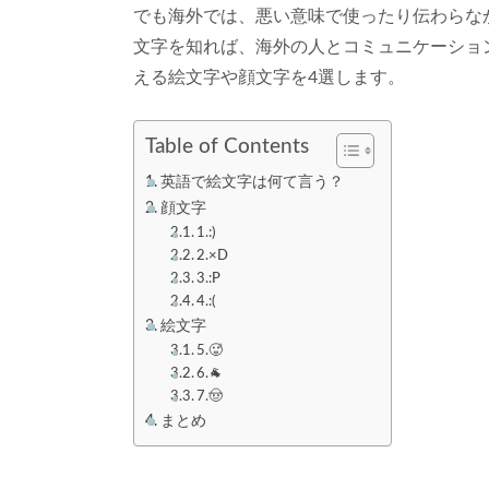
でも海外では、悪い意味で使ったり伝わらな
文字を知れば、海外の人とコミュニケーショ
える絵文字や顔文字を4選します。
Table of Contents
英語で絵文字は何て言う？
顔文字
1.:)
2.×D
3.:P
4.:(
絵文字
5.🥵
6.🐐
7.🤠
まとめ