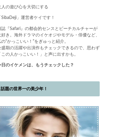
大人の遊び心を大切にする
「SibaDeji」運営者ケイです！
雑誌『Safari』の都会的センスとビーチカルチャーが
大好き。海外ドラマのイケオジやモデル・俳優など、
私の“かっこいい！”をぎゅっと紹介。
全盛期の活躍や出演作もチェックできるので、思わず
「この人かっこいい！」と声に出すかも。
今日のイケメンは、もうチェックした？
話題の世界一の美少年！