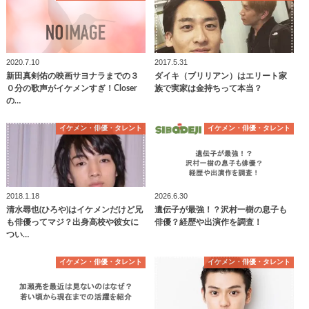
2020.7.10
2017.5.31
新田真剣佑の映画サヨナラまでの３
ダイキ（ブリリアン）はエリート家
０分の歌声がイケメンすぎ！Closer
族で実家は金持ちって本当？
の…
イケメン・俳優・タレント
イケメン・俳優・タレント
2018.1.18
2026.6.30
清水尋也(ひろや)はイケメンだけど兄
遺伝子が最強！？沢村一樹の息子も
も俳優ってマジ？出身高校や彼女に
俳優？経歴や出演作を調査！
つい…
イケメン・俳優・タレント
イケメン・俳優・タレント