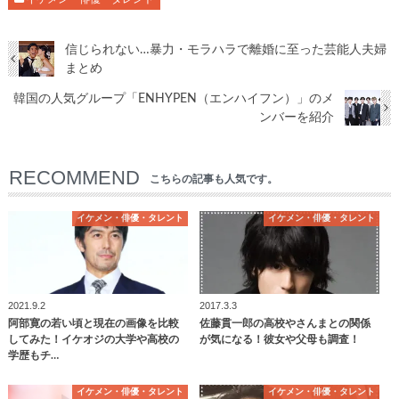
信じられない…暴力・モラハラで離婚に至った芸能人夫婦
まとめ
韓国の人気グループ「ENHYPEN（エンハイフン）」のメ
ンバーを紹介
RECOMMEND
こちらの記事も人気です。
イケメン・俳優・タレント
イケメン・俳優・タレント
2021.9.2
2017.3.3
阿部寛の若い頃と現在の画像を比較
佐藤貫一郎の高校やさんまとの関係
してみた！イケオジの大学や高校の
が気になる！彼女や父母も調査！
学歴もチ…
イケメン・俳優・タレント
イケメン・俳優・タレント