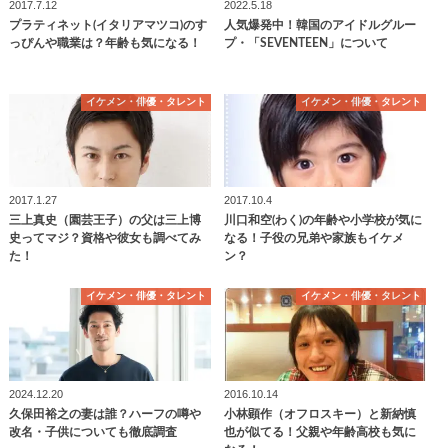
2017.7.12
2022.5.18
プラティネット(イタリアマツコ)のす
人気爆発中！韓国のアイドルグルー
っぴんや職業は？年齢も気になる！
プ・「SEVENTEEN」について
イケメン・俳優・タレント
イケメン・俳優・タレント
2017.1.27
2017.10.4
三上真史（園芸王子）の父は三上博
川口和空(わく)の年齢や小学校が気に
史ってマジ？資格や彼女も調べてみ
なる！子役の兄弟や家族もイケメ
た！
ン？
イケメン・俳優・タレント
イケメン・俳優・タレント
2024.12.20
2016.10.14
久保田裕之の妻は誰？ハーフの噂や
小林顕作（オフロスキー）と新納慎
改名・子供についても徹底調査
也が似てる！父親や年齢高校も気に