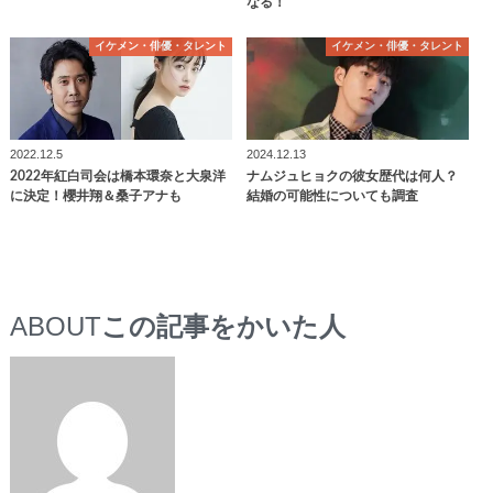
なる！
イケメン・俳優・タレント
イケメン・俳優・タレント
2022.12.5
2024.12.13
2022年紅白司会は橋本環奈と大泉洋
ナムジュヒョクの彼女歴代は何人？
に決定！櫻井翔＆桑子アナも
結婚の可能性についても調査
ABOUT
この記事をかいた人