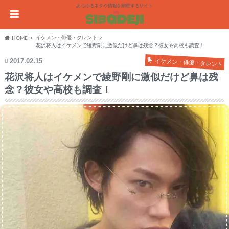
あらゆるネタや情報を網羅するサイト
イケメン・俳優・タレント
HOME
花沢将人はイケメンで綾野剛に激似だけど鼻は残念？彼女や高校も調査！
2017.02.15
イケメン・俳優・タレント
花沢将人はイケメンで綾野剛に激似だけど鼻は残
念？彼女や高校も調査！