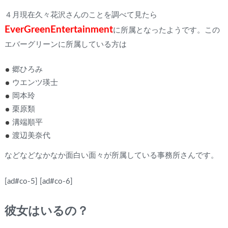
４月現在久々花沢さんのことを調べて見たら
EverGreenEntertainment
に所属となったようです。この
エバーグリーンに所属している方は
郷ひろみ
ウエンツ瑛士
岡本玲
栗原類
溝端順平
渡辺美奈代
などなどなかなか面白い面々が所属している事務所さんです。
[ad#co-5]
[ad#co-6]
彼女はいるの？