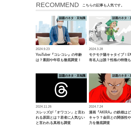
RECOMMEND
こちらの記事も人気です。
話題のネタ・豆知識
話題のネタ・
2024.9.23
2024.3.28
YouTuber『コレコレ』の年齢
モテモテ陽キャタイプ！EN
は？素顔や年収も徹底調査！
有名人は誰？性格の特徴も
話題のネタ・豆知識
話題のネタ・
2024.11.26
2024.7.24
スレッズが「オワコン」と言わ
漫画『AKIRA』の鉄雄は
れる原因とは？若者に人気ない
キャラ？金田との関係性や
と言われる真相も調査
力を徹底調査