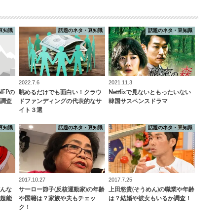
豆知識
話題のネタ・豆知識
話題のネタ・豆知識
2022.7.6
2021.11.3
FPの
眺めるだけでも面白い！クラウ
Netflixで見ないともったいない
調査
ドファンディングの代表的なサ
韓国サスペンスドラマ
イト３選
豆知識
話題のネタ・豆知識
話題のネタ・豆知識
2017.10.27
2017.7.25
どんな
サーロー節子(反核運動家)の年齢
上田悠貴(そうめん)の職業や年齢
超能
や国籍は？家族や夫もチェッ
は？結婚や彼女もいるか調査！
ク！