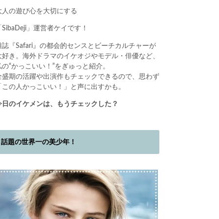
大人の遊び心を大切にする
「SibaDeji」運営者ケイです！
雑誌『Safari』の都会的センスとビーチカルチャーが
大好き。海外ドラマのイケオジやモデル・俳優など、
私の“かっこいい！”をぎゅっと紹介。
全盛期の活躍や出演作もチェックできるので、思わず
「この人かっこいい！」と声に出すかも。
今日のイケメンは、もうチェックした？
話題の世界一の美少年！