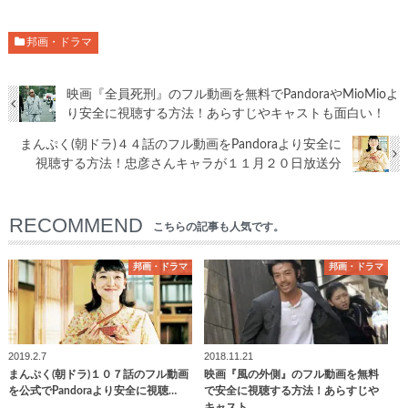
邦画・ドラマ
映画『全員死刑』のフル動画を無料でPandoraやMioMioよ
り安全に視聴する方法！あらすじやキャストも面白い！
まんぷく(朝ドラ)４４話のフル動画をPandoraより安全に
視聴する方法！忠彦さんキャラが１１月２０日放送分
RECOMMEND
こちらの記事も人気です。
邦画・ドラマ
邦画・ドラマ
2019.2.7
2018.11.21
まんぷく(朝ドラ)１０７話のフル動画
映画『風の外側』のフル動画を無料
を公式でPandoraより安全に視聴…
で安全に視聴する方法！あらすじや
キャスト…