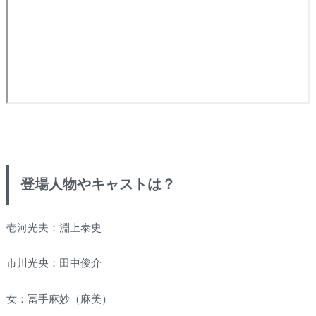
登場人物やキャストは？
壱河光夫：淵上泰史
市川光央：田中俊介
女：冨手麻妙（麻美）