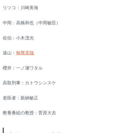
リツコ：川崎美海
中岡：高橋和也（中岡敏臣）
佐伯：小木茂光
遠山：
毎熊克哉
櫻井：一ノ瀬ワタル
高取刑事：カトウシンスケ
老医者：新納敏正
教養番組の教授：菅原大吉