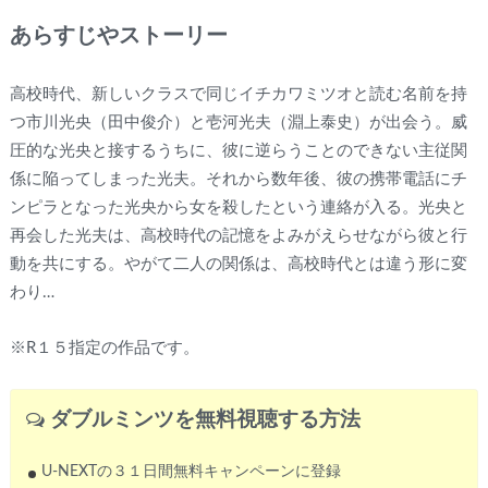
あらすじやストーリー
高校時代、新しいクラスで同じイチカワミツオと読む名前を持
つ市川光央（田中俊介）と壱河光夫（淵上泰史）が出会う。威
圧的な光央と接するうちに、彼に逆らうことのできない主従関
係に陥ってしまった光夫。それから数年後、彼の携帯電話にチ
ンピラとなった光央から女を殺したという連絡が入る。光央と
再会した光夫は、高校時代の記憶をよみがえらせながら彼と行
動を共にする。やがて二人の関係は、高校時代とは違う形に変
わり…
※R１５指定の作品です。
ダブルミンツ
を無料視聴する方法
U-NEXTの３１日間無料キャンペーンに登録