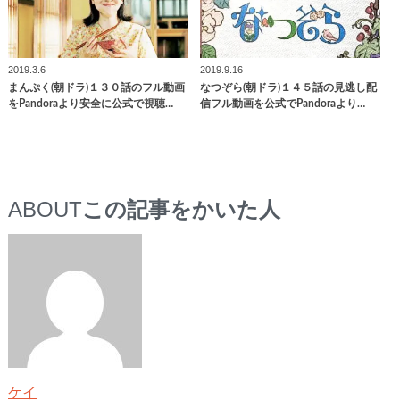
2019.3.6
2019.9.16
まんぷく(朝ドラ)１３０話のフル動画
なつぞら(朝ドラ)１４５話の見逃し配
をPandoraより安全に公式で視聴…
信フル動画を公式でPandoraより…
ABOUT
この記事をかいた人
ケイ