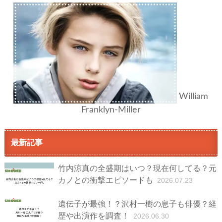
William
Franklyn-Miller
最新記事
竹内涼真の全盛期はいつ？現在何してる？元
カノとの衝撃エピソードも
2026.07.23
遺伝子が最強！？沢村一樹の息子も俳優？経
歴や出演作を調査！
2026.06.30