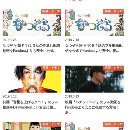
邦画・ドラマ
邦画・ドラマ
2019.4.26
2019.7.18
なつぞら(朝ドラ)２３話の見逃し配信
なつぞら(朝ドラ)９４話のフル動画配
動画をPandoraよりも安全に公式…
信を公式でPandoraより安全に視…
邦画・ドラマ
邦画・ドラマ
2019.3.12
2019.3.13
映画『音量を上げろタコ！』のフル
映画『ハナレイベイ』のフル動画を
動画をDailymotionより安全に視…
Pandoraより安全に視聴する方法！
あ…
邦画・ドラマ
邦画・ドラマ