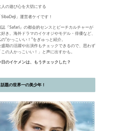
大人の遊び心を大切にする
「SibaDeji」運営者ケイです！
雑誌『Safari』の都会的センスとビーチカルチャーが
大好き。海外ドラマのイケオジやモデル・俳優など、
私の“かっこいい！”をぎゅっと紹介。
全盛期の活躍や出演作もチェックできるので、思わず
「この人かっこいい！」と声に出すかも。
今日のイケメンは、もうチェックした？
話題の世界一の美少年！