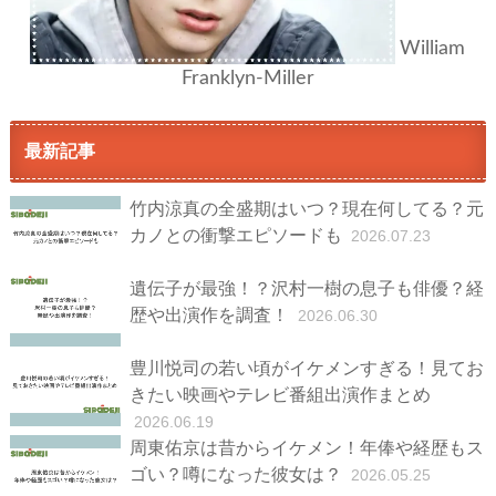
William
Franklyn-Miller
最新記事
竹内涼真の全盛期はいつ？現在何してる？元
カノとの衝撃エピソードも
2026.07.23
遺伝子が最強！？沢村一樹の息子も俳優？経
歴や出演作を調査！
2026.06.30
豊川悦司の若い頃がイケメンすぎる！見てお
きたい映画やテレビ番組出演作まとめ
2026.06.19
周東佑京は昔からイケメン！年俸や経歴もス
ゴい？噂になった彼女は？
2026.05.25