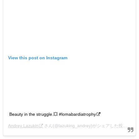
View this post on Instagram
Beauty in the struggle.💥 #lomabardiatrophy
Andrey Lazukin
さん(@lazuking_andrey)がシェアした投稿 –
20