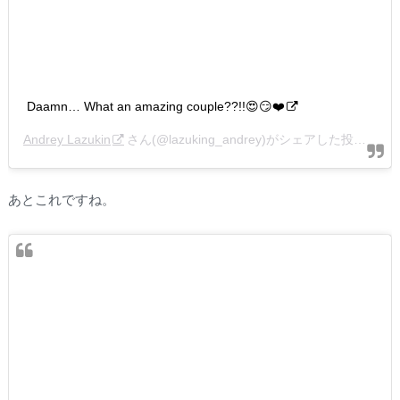
Daamn… What an amazing couple??!!😍😏❤️
Andrey Lazukin
さん(@lazuking_andrey)がシェアした投稿 –
20
あとこれですね。