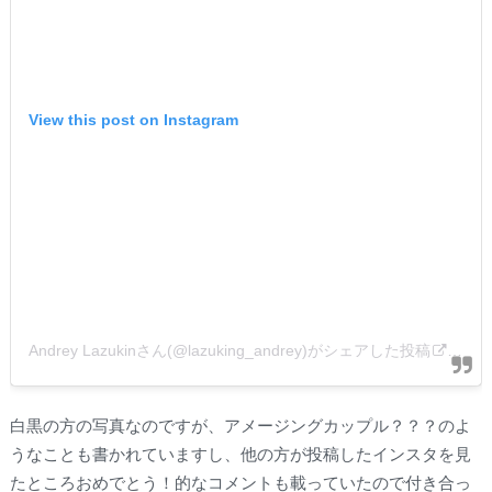
View this post on Instagram
Andrey Lazukinさん(@lazuking_andrey)がシェアした投稿
–
20
白黒の方の写真なのですが、アメージングカップル？？？のよ
うなことも書かれていますし、他の方が投稿したインスタを見
たところおめでとう！的なコメントも載っていたので付き合っ