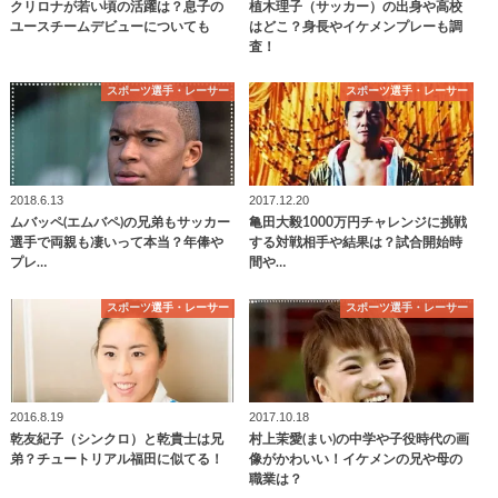
クリロナが若い頃の活躍は？息子の
植木理子（サッカー）の出身や高校
ユースチームデビューについても
はどこ？身長やイケメンプレーも調
査！
スポーツ選手・レーサー
スポーツ選手・レーサー
2018.6.13
2017.12.20
ムバッペ(エムバペ)の兄弟もサッカー
亀田大毅1000万円チャレンジに挑戦
選手で両親も凄いって本当？年俸や
する対戦相手や結果は？試合開始時
プレ…
間や…
スポーツ選手・レーサー
スポーツ選手・レーサー
2016.8.19
2017.10.18
乾友紀子（シンクロ）と乾貴士は兄
村上茉愛(まい)の中学や子役時代の画
弟？チュートリアル福田に似てる！
像がかわいい！イケメンの兄や母の
職業は？