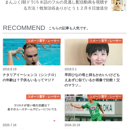
まんぷく(朝ドラ)５８話のフルの見逃し配信動画を視聴す
る方法！牧加治谷ありがとう１２月６日放送分
RECOMMEND
こちらの記事も人気です。
スポーツ選手・レーサー
スポーツ選手・レーサー
2016.8.19
2018.5.1
ナタリアイーシェンコ（シンクロ）
早田ひなの母と姉もかわいいけども
の年齢は？子供もいるってマジ？
えあずに似ているか画像で比較！父
のマラソ…
スポーツ選手・レーサー
スポーツ選手・レーサー
2025.7.16
2016.10.19