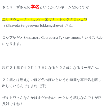
本名
さてリーザさんの
というかフルネームなのですが
エリザヴェータ・セルゲーエヴナ・トゥクタミシェワ
（Elizaveta Sergeyevna Tuktamysheva）さん。
ロシア語だとЕлизавета Сергеевна Туктамышеваというスペル
になります。
現在２１歳で１２月１７日になると２２歳になるリーザさん。
２２歳とは思えないほど色っぽいというか綺麗な雰囲気を醸し
出しているんですよね（汗）
ザキトワさんなんかはまだかわいい〜という感じなんですが正
反対ですね！