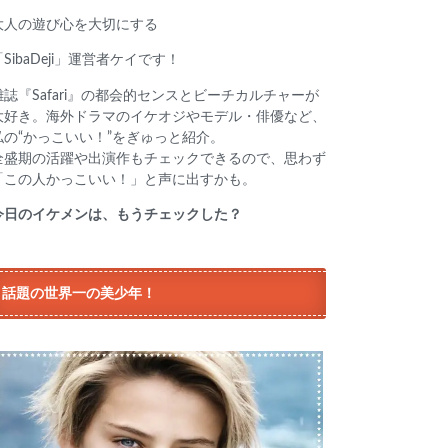
大人の遊び心を大切にする
「SibaDeji」運営者ケイです！
雑誌『Safari』の都会的センスとビーチカルチャーが
大好き。海外ドラマのイケオジやモデル・俳優など、
私の“かっこいい！”をぎゅっと紹介。
全盛期の活躍や出演作もチェックできるので、思わず
「この人かっこいい！」と声に出すかも。
今日のイケメンは、もうチェックした？
話題の世界一の美少年！