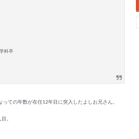
学科卒
になっての年数が在任12年目に突入したよしお兄さん。
人目。