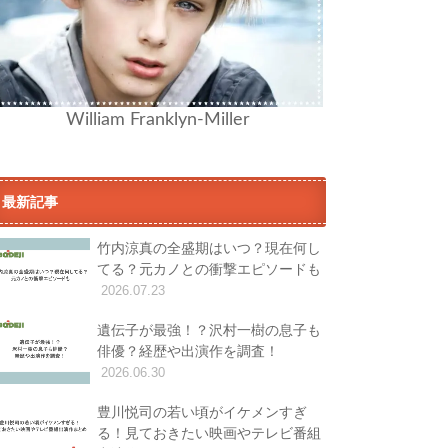
William Franklyn-Miller
最新記事
竹内涼真の全盛期はいつ？現在何し
てる？元カノとの衝撃エピソードも
2026.07.23
遺伝子が最強！？沢村一樹の息子も
俳優？経歴や出演作を調査！
2026.06.30
豊川悦司の若い頃がイケメンすぎ
る！見ておきたい映画やテレビ番組