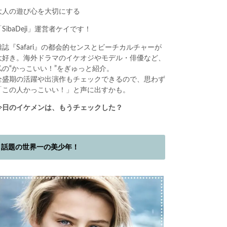
大人の遊び心を大切にする
「SibaDeji」運営者ケイです！
雑誌『Safari』の都会的センスとビーチカルチャーが
大好き。海外ドラマのイケオジやモデル・俳優など、
私の“かっこいい！”をぎゅっと紹介。
全盛期の活躍や出演作もチェックできるので、思わず
「この人かっこいい！」と声に出すかも。
今日のイケメンは、もうチェックした？
話題の世界一の美少年！