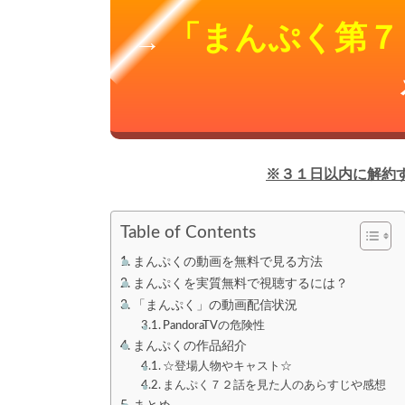
「まんぷく第７
→
※３１日以内に解約
Table of Contents
まんぷくの動画を無料で見る方法
まんぷくを実質無料で視聴するには？
「まんぷく」の動画配信状況
PandoraTVの危険性
まんぷくの作品紹介
☆登場人物やキャスト☆
まんぷく７２話を見た人のあらすじや感想