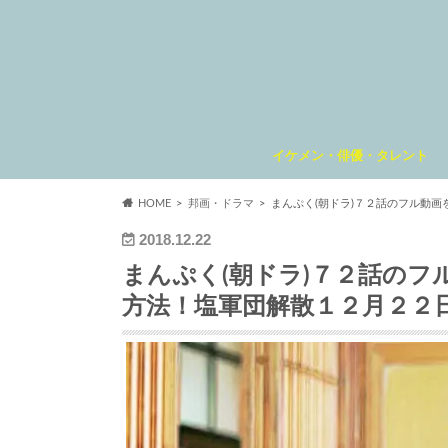
イケメン・俳優・タレント
HOME
邦画・ドラマ
まんぷく(朝ドラ)７２話のフル動画
2018.12.22
まんぷく(朝ドラ)７２話のフル
方法！塩軍団解散１２月２２