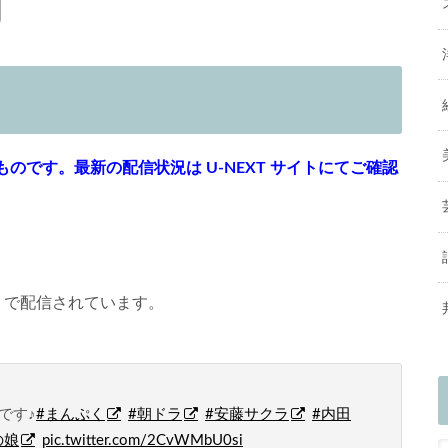
です。最新の配信状況は U-NEXT サイトにてご確認
」で配信されています。
です♪
#まんぷく
#朝ドラ
#安藤サクラ
#内田
の娘
pic.twitter.com/2CvWMbU0si