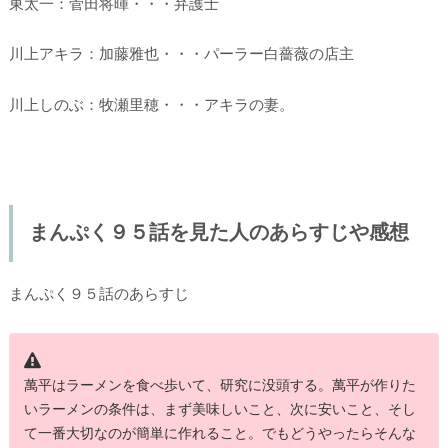
東太一：菅田将暉・・・弁護士
川上アキラ：加藤雅也・・・パーラー白薔薇の店主
川上しのぶ：牧瀬里穂・・・アキラの妻。
まんぷく９５話を見た人のあらすじや感想
まんぷく９５話のあらすじ
萬平はラーメンを食べ歩いて、研究に没頭する。萬平が作りた
いラーメンの条件は、まず美味しいこと、次に安いこと、そし
て一番大切なのが簡単に作れること。でもどうやったらそんな