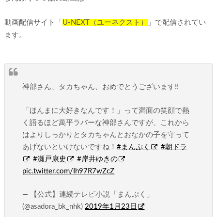
動画配信サイト「
U-NEXT（ユーネクスト）
」で配信されてい
ます。
神部さん、タカちゃん、おめでとうございます!!
「ほんまに大好きなんです！」って満面の笑顔で熱
く語るほど萬平ラバーな神部さんですが、これから
はよりしっかりとタカちゃんとおなかの子を守って
あげないといけないですね！
#まんぷく
#朝ドラ
#瀬戸康史
#岸井ゆきの
pic.twitter.com/Ih97R7wZcZ
— 【公式】連続テレビ小説「まんぷく」
(@asadora_bk_nhk)
2019年1月23日