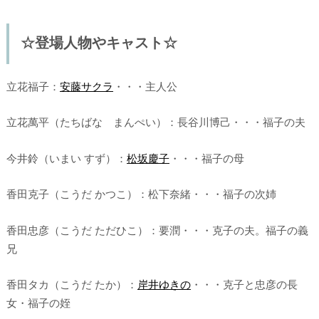
☆登場人物やキャスト☆
立花福子：
安藤サクラ
・・・主人公
立花萬平（たちばな まんぺい）：長谷川博己・・・福子の夫
今井鈴（いまい すず）：
松坂慶子
・・・福子の母
香田克子（こうだ かつこ）：松下奈緒・・・福子の次姉
香田忠彦（こうだ ただひこ）：要潤・・・克子の夫。福子の義
兄
香田タカ（こうだ たか）：
岸井ゆきの
・・・克子と忠彦の長
女・福子の姪