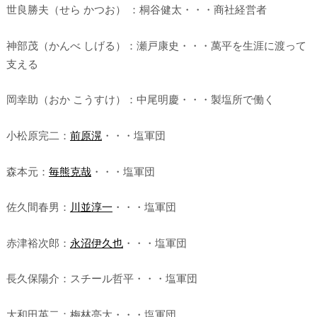
世良勝夫（せら かつお） ：桐谷健太・・・商社経営者
神部茂（かんべ しげる）：瀬戸康史・・・萬平を生涯に渡って
支える
岡幸助（おか こうすけ）：中尾明慶・・・製塩所で働く
小松原完二：
前原滉
・・・塩軍団
森本元：
毎熊克哉
・・・塩軍団
佐久間春男：
川並淳一
・・・塩軍団
赤津裕次郎：
永沼伊久也
・・・塩軍団
長久保陽介：スチール哲平・・・塩軍団
大和田英二：梅林亮太・・・塩軍団