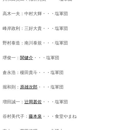
高木一夫：中村大輝・・・塩軍団
峰岸政利：三好大貴・・・塩軍団
野村泰造：南川泰規・・・塩軍団
堺俊一：
関健介
・・・塩軍団
倉永浩：榎田貴斗・・・塩軍団
堀和則：
原雄次郎
・・・塩軍団
増田誠一：
辻岡甚佐
・・・塩軍団
谷村美代子：
藤本泉
・・・食堂やまね