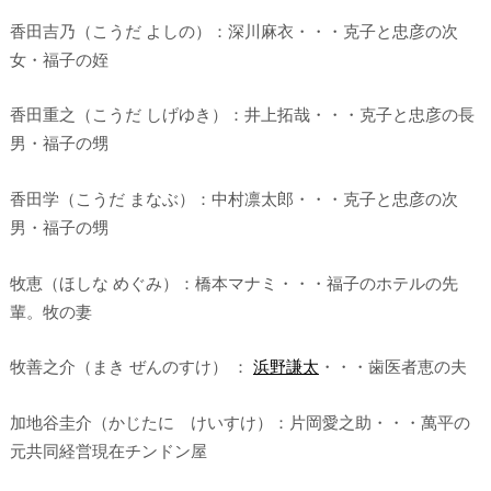
香田吉乃（こうだ よしの）：深川麻衣・・・克子と忠彦の次
女・福子の姪
香田重之（こうだ しげゆき）：井上拓哉・・・克子と忠彦の長
男・福子の甥
香田学（こうだ まなぶ）：中村凛太郎・・・克子と忠彦の次
男・福子の甥
牧恵（ほしな めぐみ）：橋本マナミ・・・福子のホテルの先
輩。牧の妻
牧善之介（まき ぜんのすけ） ：
浜野謙太
・・・歯医者恵の夫
加地谷圭介（かじたに けいすけ）：片岡愛之助・・・萬平の
元共同経営現在チンドン屋