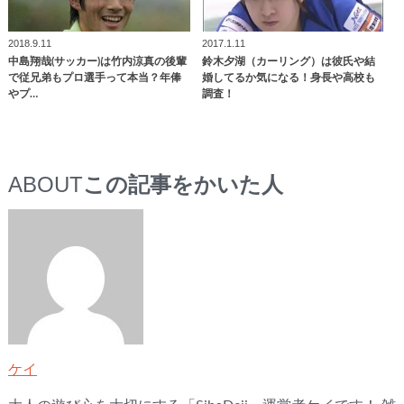
2018.9.11
2017.1.11
中島翔哉(サッカー)は竹内涼真の後輩
鈴木夕湖（カーリング）は彼氏や結
で従兄弟もプロ選手って本当？年俸
婚してるか気になる！身長や高校も
やプ…
調査！
ABOUT
この記事をかいた人
ケイ