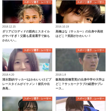
スポーツ選手・レーサー
スポーツ選手・レーサー
2018.12.15
2016.10.19
ダリアビロディドの筋肉とスタイル
高橋はな（サッカー）の出身や高校
がヤバすぎ！父親も柔道選手で妹も
はどこ？笑顔がかわいい！
かわいい…
スポーツ選手・レーサー
スポーツ選手・レーサー
2018.4.20
2018.1.8
清水梨紗(サッカー)はかわいいけどプ
飯島陸(前橋育英)の出身中学や大学は
レースタイルがイケメン！彼氏や出
どこ？サッカークラブの経歴やプレ
身高…
ース…
スポーツ選手・レーサー
スポーツ選手・レーサー