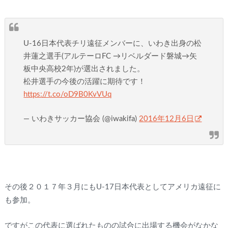
U-16日本代表チリ遠征メンバーに、いわき出身の松
井蓮之選手(アルテーロFC →リベルダード磐城→矢
板中央高校2年)が選出されました。
松井選手の今後の活躍に期待です！
https://t.co/oD9B0KvVUq
— いわきサッカー協会 (@iwakifa)
2016年12月6日
その後２０１７年３月にもU-17日本代表としてアメリカ遠征に
も参加。
ですがこの代表に選ばれたものの試合に出場する機会がなかな