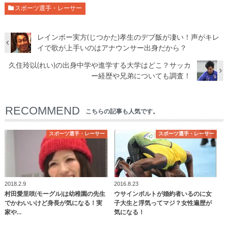
スポーツ選手・レーサー
レインボー実方(じつかた)孝生のデブ飯が凄い！声がキレ
イで歌が上手いのはアナウンサー出身だから？
久住玲以(れい)の出身中学や進学する大学はどこ？サッカ
ー経歴や兄弟についても調査！
RECOMMEND
こちらの記事も人気です。
スポーツ選手・レーサー
スポーツ選手・レーサー
2018.2.9
2016.8.23
村田愛里咲(モーグル)は幼稚園の先生
ウサインボルトが婚約者いるのに女
でかわいいけど身長が気になる！実
子大生と浮気ってマジ？女性遍歴が
家や…
気になる！