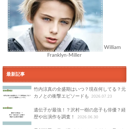
William
Franklyn-Miller
最新記事
竹内涼真の全盛期はいつ？現在何してる？元
カノとの衝撃エピソードも
2026.07.23
遺伝子が最強！？沢村一樹の息子も俳優？経
歴や出演作を調査！
2026.06.30