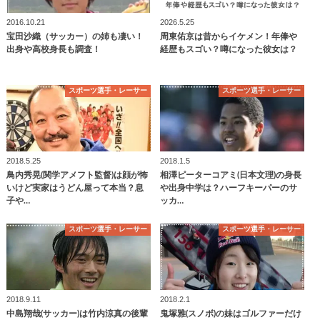
2016.10.21
2026.5.25
宝田沙織（サッカー）の姉も凄い！
周東佑京は昔からイケメン！年俸や
出身や高校身長も調査！
経歴もスゴい？噂になった彼女は？
スポーツ選手・レーサー
スポーツ選手・レーサー
2018.5.25
2018.1.5
鳥内秀晃(関学アメフト監督)は顔が怖
相澤ピーターコアミ(日本文理)の身長
いけど実家はうどん屋って本当？息
や出身中学は？ハーフキーパーのサ
子や…
ッカ…
スポーツ選手・レーサー
スポーツ選手・レーサー
2018.9.11
2018.2.1
中島翔哉(サッカー)は竹内涼真の後輩
鬼塚雅(スノボ)の妹はゴルファーだけ