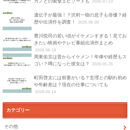
カノとの衝撃エピソードも
2026.07.23
遺伝子が最強！？沢村一樹の息子も俳優？経
歴や出演作を調査！
2026.06.30
豊川悦司の若い頃がイケメンすぎる！見てお
きたい映画やテレビ番組出演作まとめ
2026.06.19
周東佑京は昔からイケメン！年俸や経歴もス
ゴい？噂になった彼女は？
2026.05.25
町田啓太には前妻がいる？玄理との馴れ初め
や年齢差は？現在の仕事についても
2026.05.14
カテゴリー
その他