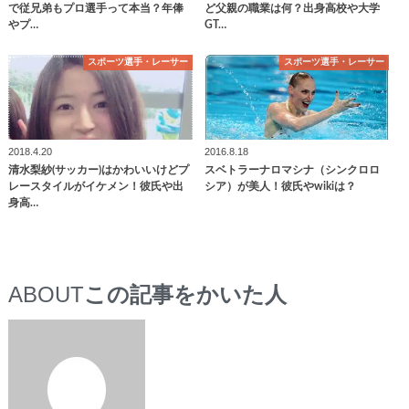
で従兄弟もプロ選手って本当？年俸
ど父親の職業は何？出身高校や大学
やプ…
GT…
スポーツ選手・レーサー
スポーツ選手・レーサー
2018.4.20
2016.8.18
清水梨紗(サッカー)はかわいいけどプ
スベトラーナロマシナ（シンクロロ
レースタイルがイケメン！彼氏や出
シア）が美人！彼氏やwikiは？
身高…
ABOUT
この記事をかいた人