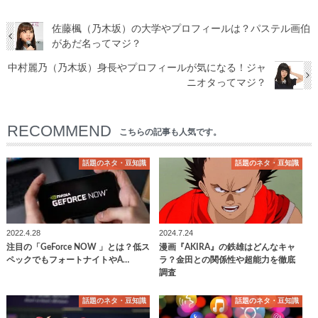
佐藤楓（乃木坂）の大学やプロフィールは？パステル画伯
があだ名ってマジ？
中村麗乃（乃木坂）身長やプロフィールが気になる！ジャ
ニオタってマジ？
RECOMMEND
こちらの記事も人気です。
話題のネタ・豆知識
話題のネタ・豆知識
2022.4.28
2024.7.24
注目の「GeForce NOW 」とは？低ス
漫画『AKIRA』の鉄雄はどんなキャ
ペックでもフォートナイトやA…
ラ？金田との関係性や超能力を徹底
調査
話題のネタ・豆知識
話題のネタ・豆知識