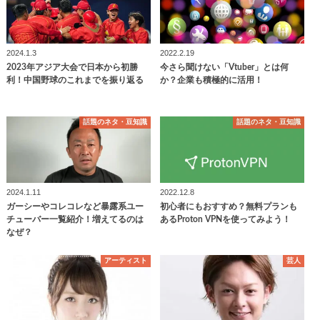
2024.1.3
2022.2.19
2023年アジア大会で日本から初勝
今さら聞けない「Vtuber」とは何
利！中国野球のこれまでを振り返る
か？企業も積極的に活用！
話題のネタ・豆知識
話題のネタ・豆知識
2024.1.11
2022.12.8
ガーシーやコレコレなど暴露系ユー
初心者にもおすすめ？無料プランも
チューバー一覧紹介！増えてるのは
あるProton VPNを使ってみよう！
なぜ？
アーティスト
芸人