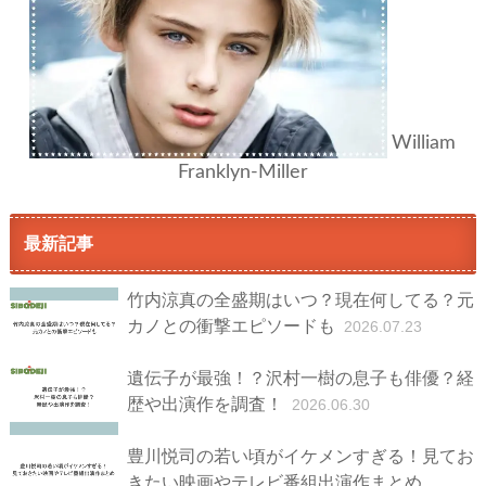
William
Franklyn-Miller
最新記事
竹内涼真の全盛期はいつ？現在何してる？元
カノとの衝撃エピソードも
2026.07.23
遺伝子が最強！？沢村一樹の息子も俳優？経
歴や出演作を調査！
2026.06.30
豊川悦司の若い頃がイケメンすぎる！見てお
きたい映画やテレビ番組出演作まとめ