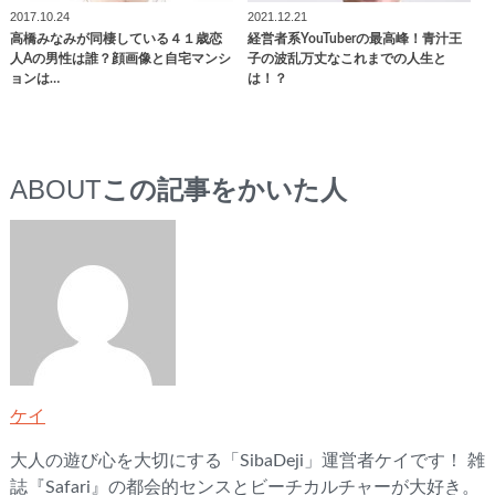
2017.10.24
2021.12.21
高橋みなみが同棲している４１歳恋
経営者系YouTuberの最高峰！青汁王
人Aの男性は誰？顔画像と自宅マンシ
子の波乱万丈なこれまでの人生と
ョンは…
は！？
ABOUT
この記事をかいた人
ケイ
大人の遊び心を大切にする「SibaDeji」運営者ケイです！ 雑
誌『Safari』の都会的センスとビーチカルチャーが大好き。