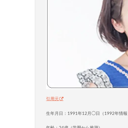
引用元
生年月日：1991年12月◯日（1992年情
年齢：24歳（学歴から推測）