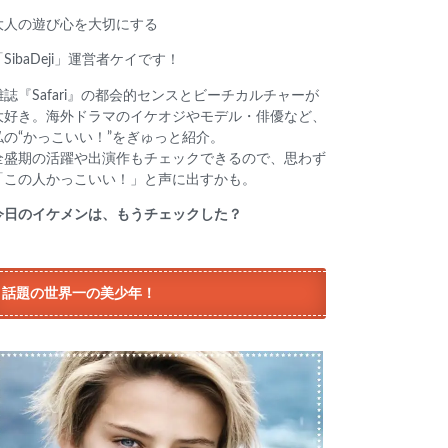
大人の遊び心を大切にする
「SibaDeji」運営者ケイです！
雑誌『Safari』の都会的センスとビーチカルチャーが
大好き。海外ドラマのイケオジやモデル・俳優など、
私の“かっこいい！”をぎゅっと紹介。
全盛期の活躍や出演作もチェックできるので、思わず
「この人かっこいい！」と声に出すかも。
今日のイケメンは、もうチェックした？
話題の世界一の美少年！