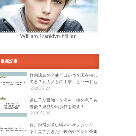
William Franklyn-Miller
最新記事
竹内涼真の全盛期はいつ？現在何し
てる？元カノとの衝撃エピソードも
2026.07.23
遺伝子が最強！？沢村一樹の息子も
俳優？経歴や出演作を調査！
2026.06.30
豊川悦司の若い頃がイケメンすぎ
る！見ておきたい映画やテレビ番組