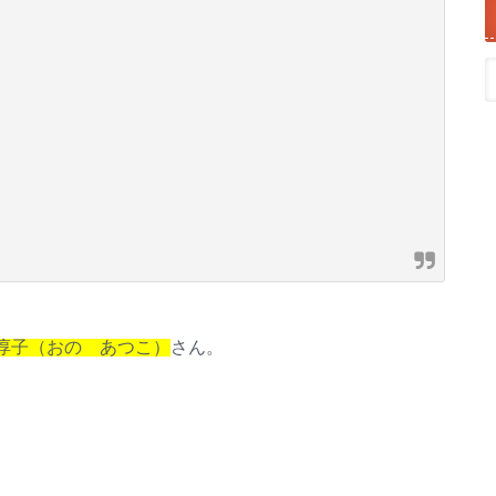
淳子（おの あつこ）
さん。