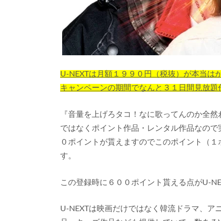
U-NEXTは月額１９９０円（税抜）が本当
キャンペーンの期間でなんと３１日間見放題
『音量を上げろタコ！なに歌ってんのか全然
ではなくポイント作品・レンタル作品なので実
０ポイントが貰えますのでこのポイント（１
す。
この登録時に６００ポイント貰える点がU-N
U-NEXTは映画だけではなく韓流ドラマ、