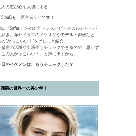
大人の遊び心を大切にする
「SibaDeji」運営者ケイです！
雑誌『Safari』の都会的センスとビーチカルチャーが
大好き。海外ドラマのイケオジやモデル・俳優など、
私の“かっこいい！”をぎゅっと紹介。
全盛期の活躍や出演作もチェックできるので、思わず
「この人かっこいい！」と声に出すかも。
今日のイケメンは、もうチェックした？
話題の世界一の美少年！