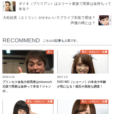
ダイキ（ブリリアン）はエリート家族で実家は金持ちって
本当？
大松絵美（エミリン）がかわいいラブライブ衣装で脅迫？
声優の噂とは？
RECOMMEND
こちらの記事も人気です。
芸人
美人・かわいい・女優
2018.4.19
2017.1.5
プリンセス金魚大前亮将はmisonoの
SHO-NO（ショーノ）の本名や年齢
元彼で実家は金持って本当？ジャン
が気になる！彼氏や高校も調査！
ポ…
美人・かわいい・女優
美人・かわいい・女優