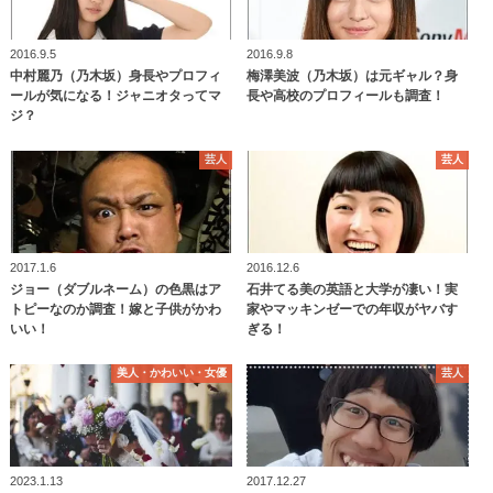
2016.9.5
2016.9.8
中村麗乃（乃木坂）身長やプロフィ
梅澤美波（乃木坂）は元ギャル？身
ールが気になる！ジャニオタってマ
長や高校のプロフィールも調査！
ジ？
芸人
芸人
2017.1.6
2016.12.6
ジョー（ダブルネーム）の色黒はア
石井てる美の英語と大学が凄い！実
トピーなのか調査！嫁と子供がかわ
家やマッキンゼーでの年収がヤバす
いい！
ぎる！
美人・かわいい・女優
芸人
2023.1.13
2017.12.27