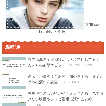
William
Franklyn-Miller
最新記事
竹内涼真の全盛期はいつ？現在何してる？元
カノとの衝撃エピソードも
2026.07.23
遺伝子が最強！？沢村一樹の息子も俳優？経
歴や出演作を調査！
2026.06.30
豊川悦司の若い頃がイケメンすぎる！見てお
きたい映画やテレビ番組出演作まとめ
2026.06.19