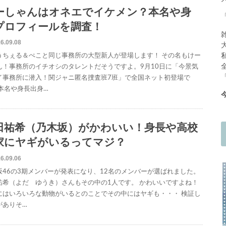
ーしゃんはオネエでイケメン？本名や身
プロフィールを調査！
6.09.08
うちぇる＆ぺこと同じ事務所の大型新人が登場します！ その名もけー
ん！事務所のイチオシのタレントだそうですよ。9月10日に「今景気
イ事務所に潜入！関ジャニ匿名捜査班7班」で全国ネット初登場で
 本名や身長出身…
田祐希（乃木坂）がかわいい！身長や高校
家にヤギがいるってマジ？
6.09.06
坂46の3期メンバーが発表になり、12名のメンバーが選ばれました。
祐希（よだ ゆうき）さんもその中の1人です。 かわいいですよね！
にはいろいろな動物がいるとのことでその中にはヤギも・・・ 検証し
がありそ…