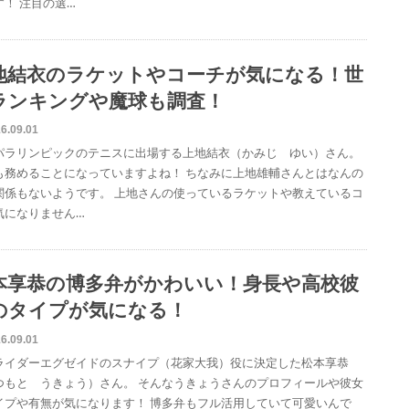
す！ 注目の選…
地結衣のラケットやコーチが気になる！世
ランキングや魔球も調査！
6.09.01
パラリンピックのテニスに出場する上地結衣（かみじ ゆい）さん。
も務めることになっていますよね！ ちなみに上地雄輔さんとはなんの
関係もないようです。 上地さんの使っているラケットや教えているコ
気になりません…
本享恭の博多弁がかわいい！身長や高校彼
のタイプが気になる！
6.09.01
ライダーエグゼイドのスナイプ（花家大我）役に決定した松本享恭
つもと うきょう）さん。 そんなうきょうさんのプロフィールや彼女
イプや有無が気になります！ 博多弁もフル活用していて可愛いんで