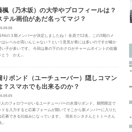
藤楓（乃木坂）の大学やプロフィールは？
ステル画伯があだ名ってマジ？
6.09.06
坂46の３期メンバーが決定しましたね！ 全員で12名。この3期のメ
ーはレベルが高いんじゃない？という意見が巷には多いのですが確か
愛い子が多いです。 今回は鼻の下のホクロがチャームポイントの佐藤
さとう かえ…
溜りボンド（ユーチューバー）隠しコマン
は？スマホでも出来るのか？
6.09.05
0万人のフォロワーがいるユーチューバーの水溜りボンド。期間限定で
ンドを入力すると応募フォームが開いてそこから新メンバーに入りた
は応募できる仕組みになっています。 現在カンタさんとトミーさん
動…