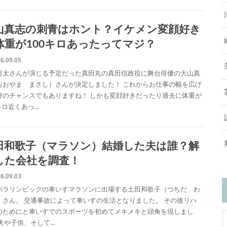
山真志の刺青はホント？イケメン変顔好き
体重が100キロあったってマジ？
6.09.05
裕太さんが演じる予定だった真田丸の真田信政役に舞台俳優の大山真
おおやま まさし）さんが決定しました！ これからお仕事の幅を広げ
好のチャンスでもありますね！ しかも変顔好きだったり過去に体重が
キロ近くあっ…
田和歌子（マラソン）結婚した夫は誰？解
した会社を調査！
6.09.03
パラリンピックの車いすマラソンに出場する土田和歌子（つちだ わ
）さん。 交通事故によって車いすの生活となりました。 その後リハ
のためにと車いすでのスポーツを初めてメキメキと頭角を現しまし
 夫や子供、そして…