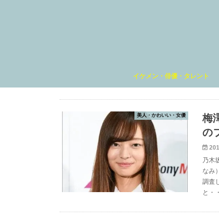
イケメン・俳優・タレント
美人・かわいい・女優
梅
の
201
乃木
なみ
調査
と・