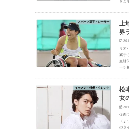
きま
スポーツ選手・レーサー
上
界
201
リオ
旗手
血縁
ーチ
イケメン・俳優・タレント
松
女
201
仮面
（ま
のタ