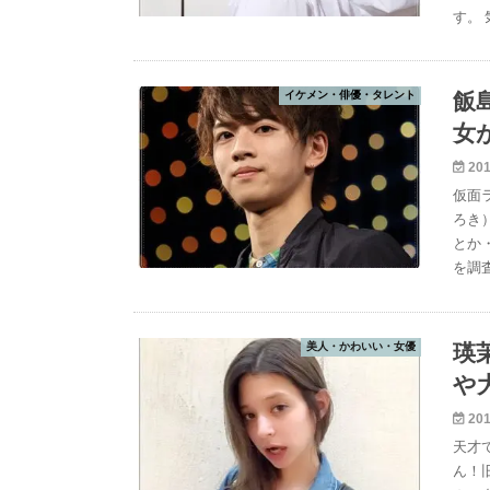
す。
イケメン・俳優・タレント
飯
女
201
仮面
ろき
とか
を調
美人・かわいい・女優
瑛
や
201
天才
ん！