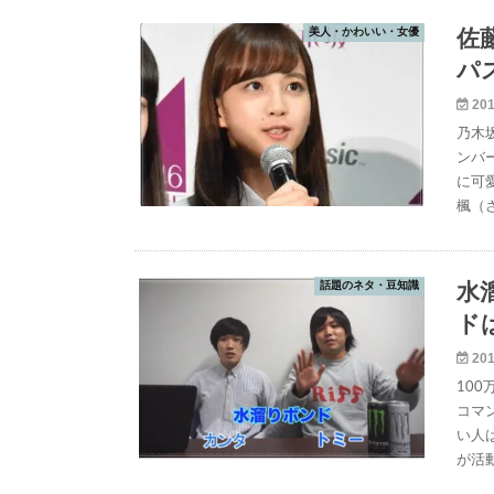
美人・かわいい・女優
佐
パ
201
乃木
ンバ
に可
楓（
話題のネタ・豆知識
水
ド
201
10
コマ
い人
が活