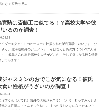
 気になる家族や兄…
島寛騎は斎藤工に似てる！？高校大学や彼
がいるのか調査！
6.08.31
ライダーエグゼイドのヒーローに抜擢された飯島寛騎（いいじま ひ
）さん。 北海道出身のジュノンボーイはなんとあの方についで2人目
・・・ 飯島さんの出身高校や大学がどこか、そして気になる彼女情報
査してみます！…
茉ジャスミンのおでこが気になる！彼氏
大食い性格がうざいのか調査！
6.08.31
てれびくん（天てれ）出身の瑛茉ジャスミン（えま じゃすみん）さ
旧芸名は近藤エマさんでしたね～。 すっかりおとなになったエマさ