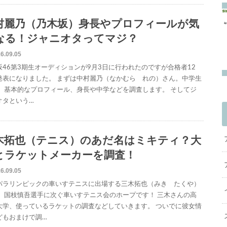
村麗乃（乃木坂）身長やプロフィールが気
なる！ジャニオタってマジ？
6.09.05
坂46第3期生オーディションが9月3日に行われたのですが合格者12
発表になりました。 まずは中村麗乃（なかむら れの）さん。中学生
。 基本的なプロフィール、身長や中学などを調査します。 そしてジ
オタという…
木拓也（テニス）のあだ名はミキティ？大
とラケットメーカーを調査！
6.09.05
パラリンピックの車いすテニスに出場する三木拓也（みき たくや）
。 国枝慎吾選手に次ぐ車いすテニス会のホープです！ 三木さんの高
大学、使っているラケットの調査などしていきます。 ついでに彼女情
どもおまけで調…