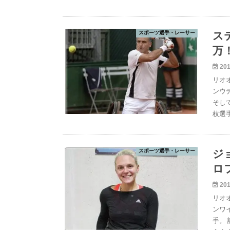
スポーツ選手・レーサー
ス
万
201
リオ
ンウ
そし
枝選
スポーツ選手・レーサー
ジ
ロ
201
リオ
ンワ
手。