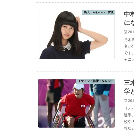
美人・かわいい・女優
中
に
201
乃木
名が
です
ャニ
イケメン・俳優・タレント
三
学
201
リオ
選手
校や
報な