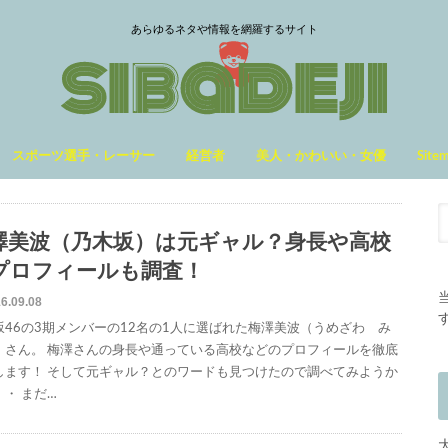
あらゆるネタや情報を網羅するサイト
スポーツ選手・レーサー
経営者
美人・かわいい・女優
Site
澤美波（乃木坂）は元ギャル？身長や高校
プロフィールも調査！
6.09.08
坂46の3期メンバーの12名の1人に選ばれた梅澤美波（うめざわ み
）さん。 梅澤さんの身長や通っている高校などのプロフィールを徹底
します！ そして元ギャル？とのワードも見つけたので調べてみようか
・・ まだ…