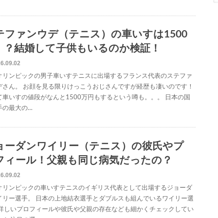
テファンウデ（テニス）の車いすは1500
！？結婚して子供もいるのか検証！
6.09.02
オリンピックの男子車いすテニスに出場するフランス代表のステファ
デさん。 お顔を見る限りけっこうおじさんですが経歴も凄いのです！
て車いすの値段がなんと1500万円もするという噂も。。。 日本の国
手の最大の…
ョーダンワイリー（テニス）の彼氏やプ
フィール！父親も同じ病気だったの？
6.09.02
オリンピックの車いすテニスのイギリス代表として出場するジョーダ
イリー選手。 日本の上地結衣選手とダブルスも組んでいるワイリー選
 詳しいプロフィールや彼氏や父親の存在なども細かくチェックしてい