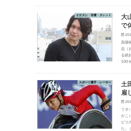
イケメン・俳優・タレント
大
で
201
高畑
志（
る絶
100
スポーツ選手・レーサー
土
雇
201
リオ
かこ
ビリ
た。