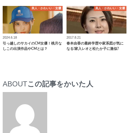
美人・かわいい・女優
美人・かわいい・女優
2024.6.18
2017.8.21
引っ越しのサカイのCM女優！桃月な
春本由香の最終学歴や家系図が気に
しこの出演作品やCMとは？
なる!家入レオと松たか子に激似?
ABOUT
この記事をかいた人