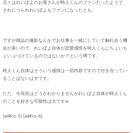
元々はれいぽよのお母さんが時人くんのファンだったようで、
それにつられれいぽよもファンになったとも。
ですが雑誌の撮影なんかでお仕事を一緒にしていて触れ合う機
会が多いので、れいぽよ自体が恋愛感情を時人くんにちょいち
ょいぶつけているのではないか？という噂です。
時人くん自体はそういう感情は一切内容ですので付き合ってい
ることはないはずです。
ただ、今現在はどうかわかりませんがれいぽよ自体が時人くん
のことを好きな可能性は大ですw
[ad#co-5]
[ad#co-6]