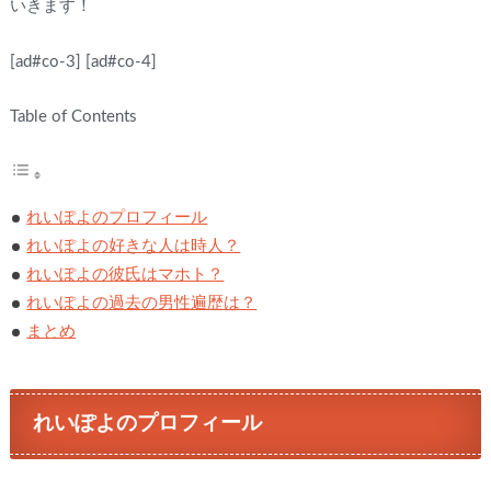
いきます！
[ad#co-3]
[ad#co-4]
Table of Contents
れいぽよのプロフィール
れいぽよの好きな人は時人？
れいぽよの彼氏はマホト？
れいぽよの過去の男性遍歴は？
まとめ
れいぽよのプロフィール