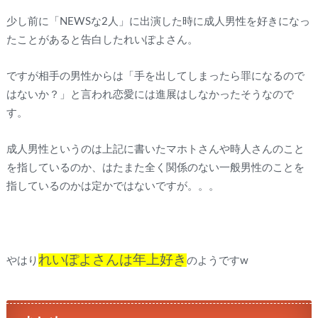
少し前に「NEWSな2人」に出演した時に成人男性を好きになっ
たことがあると告白したれいぽよさん。
ですが相手の男性からは「手を出してしまったら罪になるので
はないか？」と言われ恋愛には進展はしなかったそうなので
す。
成人男性というのは上記に書いたマホトさんや時人さんのこと
を指しているのか、はたまた全く関係のない一般男性のことを
指しているのかは定かではないですが。。。
れいぽよさんは年上好き
やはり
のようですw