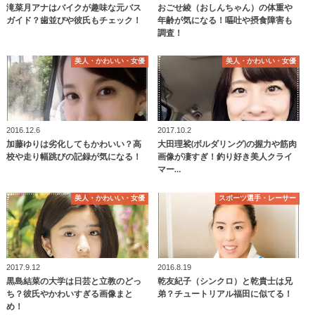
滝菜月アナはバイクが趣味な元バス
おごせ綾（おしんちゃん）の体重や
ガイド？歯並びや彼氏もチェック！
年齢が気になる！嘔吐や摂食障害も
調査！
美人・かわいい・女優
美人・かわいい・女優
2016.12.6
2017.10.2
加藤ゆりは劣化してもかわいい？高
大田理裟(ボルダリング)の握力や筋肉
校や走り幅跳びの記録が気になる！
画像が凄すぎ！釣り好き美人クライ
マー…
美人・かわいい・女優
スポーツ選手・レーサー
2017.9.12
2016.8.19
黒島結菜の大学は日芸と立教のどっ
乾友紀子（シンクロ）と乾貴士は兄
ち？彼氏やかわいすぎる画像まと
弟？チュートリアル福田に似てる！
め！