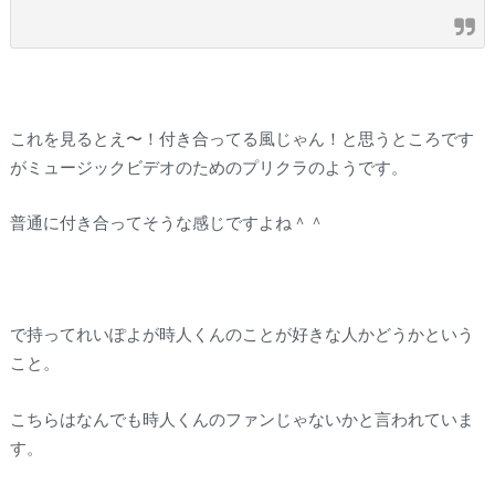
これを見るとえ〜！付き合ってる風じゃん！と思うところです
がミュージックビデオのためのプリクラのようです。
普通に付き合ってそうな感じですよね＾＾
で持ってれいぽよが時人くんのことが好きな人かどうかという
こと。
こちらはなんでも時人くんのファンじゃないかと言われていま
す。