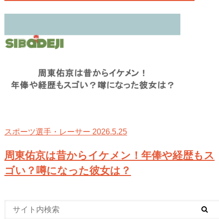
2026.5.25
スポーツ選手・レーサー
周東佑京は昔からイケメン！年俸や経歴もス
ゴい？噂になった彼女は？