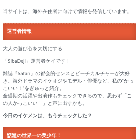
当サイトは、海外在住者に向けて情報を発信しています。
運営者情報
大人の遊び心を大切にする
「SibaDeji」運営者ケイです！
雑誌『Safari』の都会的センスとビーチカルチャーが大好
き。海外ドラマのイケオジやモデル・俳優など、私の“かっ
こいい！”をぎゅっと紹介。
全盛期の活躍や出演作もチェックできるので、思わず「こ
の人かっこいい！」と声に出すかも。
今日のイケメンは、もうチェックした？
話題の世界一の美少年！