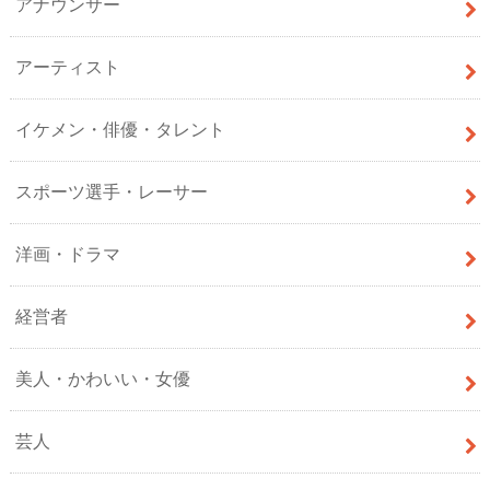
アナウンサー
アーティスト
イケメン・俳優・タレント
スポーツ選手・レーサー
洋画・ドラマ
経営者
美人・かわいい・女優
芸人