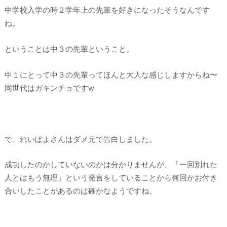
中学校入学の時２学年上の先輩を好きになったそうなんです
ね。
ということは中３の先輩ということ。
中１にとって中３の先輩ってほんと大人な感じしますからね〜
同世代はガキンチョですw
で、れいぽよさんはダメ元で告白しました。
成功したのかしていないのかは分かりませんが、「一回別れた
人とはもう無理」という発言をしていることから何回かお付き
合いしたことがあるのは確かなようですね。