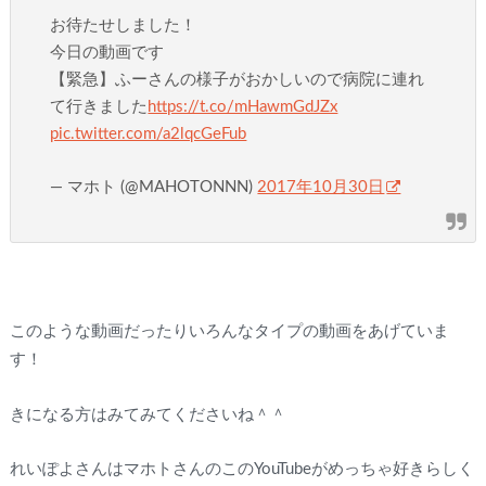
お待たせしました！
今日の動画です
【緊急】ふーさんの様子がおかしいので病院に連れ
て行きました
https://t.co/mHawmGdJZx
pic.twitter.com/a2lqcGeFub
— マホト (@MAHOTONNN)
2017年10月30日
このような動画だったりいろんなタイプの動画をあげていま
す！
きになる方はみてみてくださいね＾＾
れいぽよさんはマホトさんのこのYouTubeがめっちゃ好きらしく