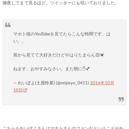
徹夜してまで見るほど。ツイッターにも呟いておりました。
マホト様のYouTubeを見てたらこんな時間です、は
い。。
前から見てて大好きだけどやはりたまらん😍💓
ねます、おやすみなさい。また朝に✋💕
— れいぽよ(土屋怜菜) (@reipoyo_0411)
2016年10月
10日
こちらもれいぽよさんはマホトさんのファンだということがわ