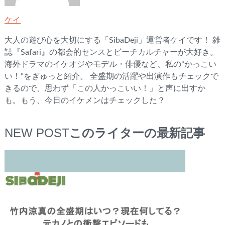
ケイ
大人の遊び心を大切にする「SibaDeji」運営者ケイです！ 雑
誌『Safari』の都会的センスとビーチカルチャーが大好き。
海外ドラマのイケオジやモデル・俳優など、私の“かっこい
い！”をぎゅっと紹介。 全盛期の活躍や出演作もチェックで
きるので、思わず「この人かっこいい！」と声に出すか
も。もう、今日のイケメンはチェックした？
NEW POST
このライターの最新記事