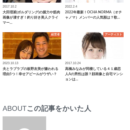
2017.10.2
2022.2.4
大田理裟(ボルダリング)の握力や筋肉
2022年最新！OCHA NORMA（オチ
画像が凄すぎ！釣り好き美人クライ
ャノマ）メンバーの人気順は？歌…
マー…
経営者
アーティスト
2023.10.13
2017.10.24
夫とラブラブの板野友美が嫌われる
高橋みなみが同棲している４１歳恋
理由5つ！幸せアピールがウザい？
人Aの男性は誰？顔画像と自宅マンシ
ョンは…
ABOUT
この記事をかいた人