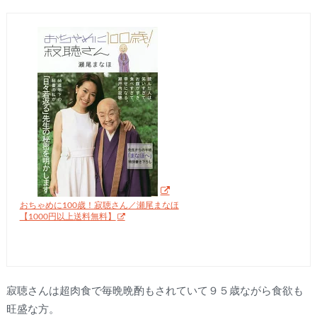
おちゃめに100歳！寂聴さん／瀬尾まなほ
【1000円以上送料無料】
寂聴さんは超肉食で毎晩晩酌もされていて９５歳ながら食欲も
旺盛な方。