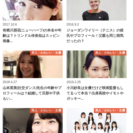
2017.10.6
2016.9.2
有栖川朋花(ニューハーフ)の本名や年
ジョーダンワイリー（テニス）の彼
齢は？トリンドル伶奈似はスッピン
氏やプロフィール！父親も同じ病気
画像…
だったの？
美人・かわいい・女優
美人・かわいい・女優
2018.4.27
2019.2.25
山本英美(社交ダンス)先生の年齢やプ
小川紗良は女優だけど映画監督もし
ロフィールは？結婚して旦那や子供
てるって本当？出身高校やイモトや
もい…
ガッキー…
美人・かわいい・女優
美人・かわいい・女優