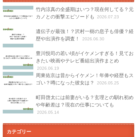
竹内涼真の全盛期はいつ？現在何してる？元
カノとの衝撃エピソードも
2026.07.23
遺伝子が最強！？沢村一樹の息子も俳優？経
歴や出演作を調査！
2026.06.30
豊川悦司の若い頃がイケメンすぎる！見てお
きたい映画やテレビ番組出演作まとめ
2026.06.19
周東佑京は昔からイケメン！年俸や経歴もス
ゴい？噂になった彼女は？
2026.05.25
町田啓太には前妻がいる？玄理との馴れ初め
や年齢差は？現在の仕事についても
2026.05.14
カテゴリー