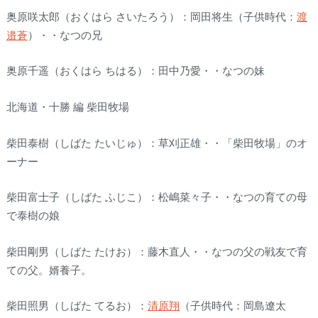
奥原咲太郎（おくはら さいたろう）：岡田将生（子供時代：
渡
邉蒼
）・・なつの兄
奥原千遥（おくはら ちはる）：田中乃愛・・なつの妹
北海道・十勝 編 柴田牧場
柴田泰樹（しばた たいじゅ）：草刈正雄・・「柴田牧場」のオ
ーナー
柴田富士子（しばた ふじこ）：松嶋菜々子・・なつの育ての母
で泰樹の娘
柴田剛男（しばた たけお）：藤木直人・・なつの父の戦友で育
ての父。婿養子。
柴田照男（しばた てるお）：
清原翔
（子供時代：岡島遼太