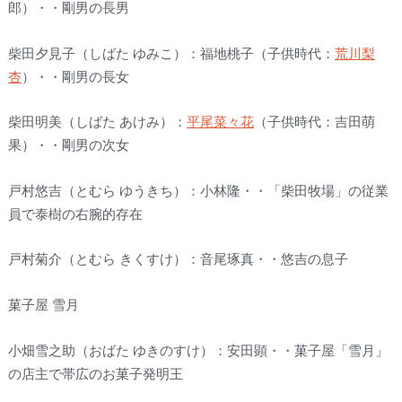
郎）・・剛男の長男
柴田夕見子（しばた ゆみこ）：福地桃子（子供時代：
荒川梨
杏
）・・剛男の長女
柴田明美（しばた あけみ）：
平尾菜々花
（子供時代：吉田萌
果）・・剛男の次女
戸村悠吉（とむら ゆうきち）：小林隆・・「柴田牧場」の従業
員で泰樹の右腕的存在
戸村菊介（とむら きくすけ）：音尾琢真・・悠吉の息子
菓子屋 雪月
小畑雪之助（おばた ゆきのすけ）：安田顕・・菓子屋「雪月」
の店主で帯広のお菓子発明王