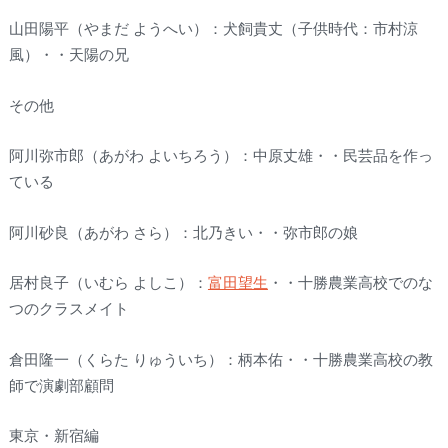
山田陽平（やまだ ようへい）：犬飼貴丈（子供時代：市村涼
風）・・天陽の兄
その他
阿川弥市郎（あがわ よいちろう）：中原丈雄・・民芸品を作っ
ている
阿川砂良（あがわ さら）：北乃きい・・弥市郎の娘
居村良子（いむら よしこ）：
富田望生
・・十勝農業高校でのな
つのクラスメイト
倉田隆一（くらた りゅういち）：柄本佑・・十勝農業高校の教
師で演劇部顧問
東京・新宿編