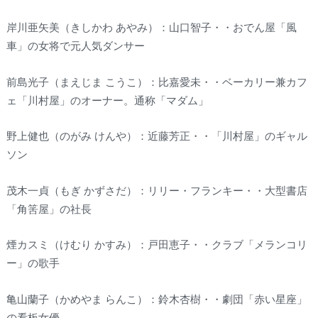
岸川亜矢美（きしかわ あやみ）：山口智子・・おでん屋「風
車」の女将で元人気ダンサー
前島光子（まえじま こうこ）：比嘉愛未・・ベーカリー兼カフ
ェ「川村屋」のオーナー。通称「マダム」
野上健也（のがみ けんや）：近藤芳正・・「川村屋」のギャル
ソン
茂木一貞（もぎ かずさだ）：リリー・フランキー・・大型書店
「角筈屋」の社長
煙カスミ（けむり かすみ）：戸田恵子・・クラブ「メランコリ
ー」の歌手
亀山蘭子（かめやま らんこ）：鈴木杏樹・・劇団「赤い星座」