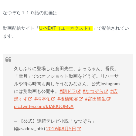
なつぞら１１０話の動画は
動画配信サイト「
U-NEXT（ユーネクスト）
」で配信されてい
ます。
久しぶりに登場した倉田先生、よっちゃん、番長。
「雪月」でのオフショット動画をどうぞ。リハーサ
ルや待ち時間も楽しそうなみなさん。公式Instagram
には別動画も公開中。
#朝ドラ
#なつぞら
#広
瀬すず
#柄本佑
#板橋駿谷
#富田望生
pic.twitter.com/kJAl0UQMvA
— 【公式】連続テレビ小説「なつぞら」
(@asadora_nhk)
2019年8月5日