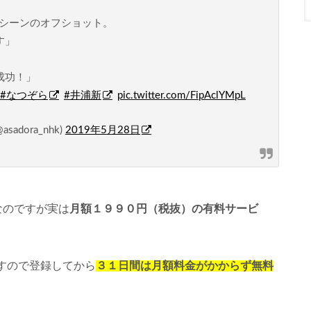
シーンのオフショット。
す」
成功！」
#なつぞら
#井浦新
pic.twitter.com/FipAclYMpL
dora_nhk)
2019年5月28日
なのですが実は
月額１９９０円（税抜）の有料サービ
すので登録してから
３１日間は月額料金がかからず無料