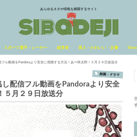
あらゆるネタや情報を網羅するサイト
スポーツ選手・レーサー
経営者
美人・かわいい・女優
Site
信フル動画をPandoraより安全に視聴する方法！あ〜咲太郎！５月２９日放送分
邦画・ドラマ
し配信フル動画をPandoraより安全
！５月２９日放送分