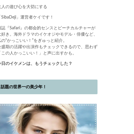
大人の遊び心を大切にする
「SibaDeji」運営者ケイです！
雑誌『Safari』の都会的センスとビーチカルチャーが
大好き。海外ドラマのイケオジやモデル・俳優など、
私の“かっこいい！”をぎゅっと紹介。
全盛期の活躍や出演作もチェックできるので、思わず
「この人かっこいい！」と声に出すかも。
今日のイケメンは、もうチェックした？
話題の世界一の美少年！