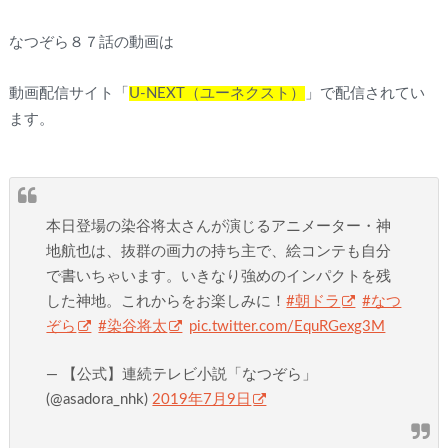
なつぞら８７話の動画は
動画配信サイト「
U-NEXT（ユーネクスト）
」で配信されてい
ます。
本日登場の染谷将太さんが演じるアニメーター・神
地航也は、抜群の画力の持ち主で、絵コンテも自分
で書いちゃいます。いきなり強めのインパクトを残
した神地。これからをお楽しみに！
#朝ドラ
#なつ
ぞら
#染谷将太
pic.twitter.com/EquRGexg3M
— 【公式】連続テレビ小説「なつぞら」
(@asadora_nhk)
2019年7月9日