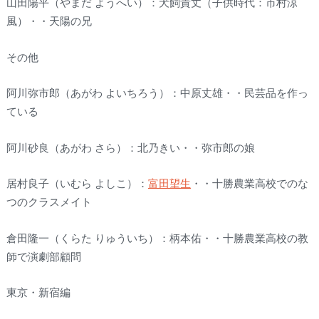
山田陽平（やまだ ようへい）：犬飼貴丈（子供時代：市村涼
風）・・天陽の兄
その他
阿川弥市郎（あがわ よいちろう）：中原丈雄・・民芸品を作っ
ている
阿川砂良（あがわ さら）：北乃きい・・弥市郎の娘
居村良子（いむら よしこ）：
富田望生
・・十勝農業高校でのな
つのクラスメイト
倉田隆一（くらた りゅういち）：柄本佑・・十勝農業高校の教
師で演劇部顧問
東京・新宿編