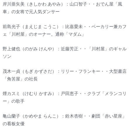
岸川亜矢美（きしかわ あやみ）：山口智子・・おでん屋「風
車」の女将で元人気ダンサー
前島光子（まえじま こうこ）：比嘉愛未・・ベーカリー兼カフ
ェ「川村屋」のオーナー。通称「マダム」
野上健也（のがみ けんや）：近藤芳正・・「川村屋」のギャル
ソン
茂木一貞（もぎ かずさだ）：リリー・フランキー・・大型書店
「角筈屋」の社長
煙カスミ（けむり かすみ）：戸田恵子・・クラブ「メランコリ
ー」の歌手
亀山蘭子（かめやま らんこ）：鈴木杏樹・・劇団「赤い星座」
の看板女優