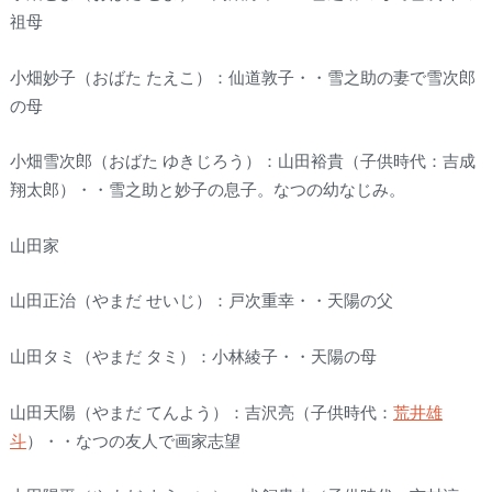
祖母
小畑妙子（おばた たえこ）：仙道敦子・・雪之助の妻で雪次郎
の母
小畑雪次郎（おばた ゆきじろう）：山田裕貴（子供時代：吉成
翔太郎）・・雪之助と妙子の息子。なつの幼なじみ。
山田家
山田正治（やまだ せいじ）：戸次重幸・・天陽の父
山田タミ（やまだ タミ）：小林綾子・・天陽の母
山田天陽（やまだ てんよう）：吉沢亮（子供時代：
荒井雄
斗
）・・なつの友人で画家志望