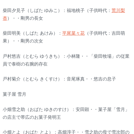
柴田夕見子（しばた ゆみこ）：福地桃子（子供時代：
荒川梨
杏
）・・剛男の長女
柴田明美（しばた あけみ）：
平尾菜々花
（子供時代：吉田萌
果）・・剛男の次女
戸村悠吉（とむら ゆうきち）：小林隆・・「柴田牧場」の従業
員で泰樹の右腕的存在
戸村菊介（とむら きくすけ）：音尾琢真・・悠吉の息子
菓子屋 雪月
小畑雪之助（おばた ゆきのすけ）：安田顕・・菓子屋「雪月」
の店主で帯広のお菓子発明王
小畑とよ（おばた とよ）：高畑淳子・・雪之助の母で雪次郎の