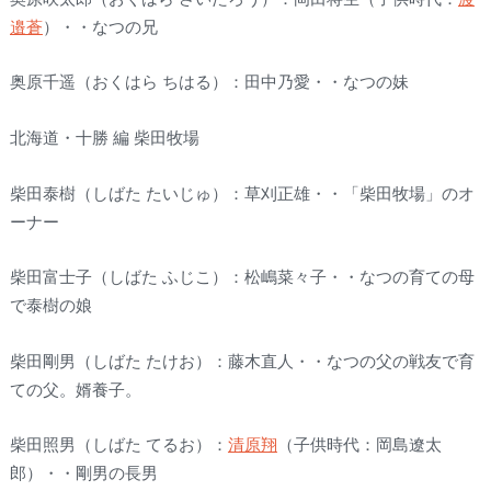
邉蒼
）・・なつの兄
奥原千遥（おくはら ちはる）：田中乃愛・・なつの妹
北海道・十勝 編 柴田牧場
柴田泰樹（しばた たいじゅ）：草刈正雄・・「柴田牧場」のオ
ーナー
柴田富士子（しばた ふじこ）：松嶋菜々子・・なつの育ての母
で泰樹の娘
柴田剛男（しばた たけお）：藤木直人・・なつの父の戦友で育
ての父。婿養子。
柴田照男（しばた てるお）：
清原翔
（子供時代：岡島遼太
郎）・・剛男の長男