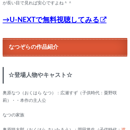
が長い目で見れば安心ですよね＾＾
→U-NEXTで無料視聴してみる
なつぞらの作品紹介
☆登場人物やキャスト☆
奥原なつ（おくはら なつ）：広瀬すず（子供時代：粟野咲
莉）・・本作の主人公
なつの家族
奥原咲太郎（おくはら さいたろう）：岡田将生（子供時代：
渡