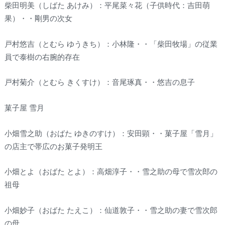
柴田明美（しばた あけみ）：平尾菜々花（子供時代：吉田萌
果）・・剛男の次女
戸村悠吉（とむら ゆうきち）：小林隆・・「柴田牧場」の従業
員で泰樹の右腕的存在
戸村菊介（とむら きくすけ）：音尾琢真・・悠吉の息子
菓子屋 雪月
小畑雪之助（おばた ゆきのすけ）：安田顕・・菓子屋「雪月」
の店主で帯広のお菓子発明王
小畑とよ（おばた とよ）：高畑淳子・・雪之助の母で雪次郎の
祖母
小畑妙子（おばた たえこ）：仙道敦子・・雪之助の妻で雪次郎
の母