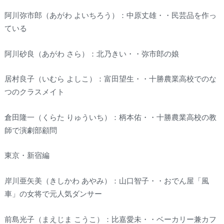
阿川弥市郎（あがわ よいちろう）：中原丈雄・・民芸品を作っ
ている
阿川砂良（あがわ さら）：北乃きい・・弥市郎の娘
居村良子（いむら よしこ）：富田望生・・十勝農業高校でのな
つのクラスメイト
倉田隆一（くらた りゅういち）：柄本佑・・十勝農業高校の教
師で演劇部顧問
東京・新宿編
岸川亜矢美（きしかわ あやみ）：山口智子・・おでん屋「風
車」の女将で元人気ダンサー
前島光子（まえじま こうこ）：比嘉愛未・・ベーカリー兼カフ