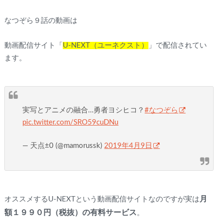
なつぞら９話の動画は
動画配信サイト「
U-NEXT（ユーネクスト）
」で配信されてい
ます。
実写とアニメの融合…勇者ヨシヒコ？
#なつぞら
pic.twitter.com/SRO59cuDNu
— 天点±0 (@mamorussk)
2019年4月9日
月
オススメするU-NEXTという動画配信サイトなのですが実は
額１９９０円（税抜）の有料サービス
。