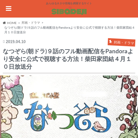
あらゆるネタや情報を網羅するサイト
邦画・ドラマ
HOME
なつぞら(朝ドラ)９話のフル動画配信をPandoraより安全に公式で視聴する方法！柴田家団結４
月１０日放送分
2019.04.10
邦画・ドラマ
なつぞら(朝ドラ)９話のフル動画配信をPandoraよ
り安全に公式で視聴する方法！柴田家団結４月１
０日放送分