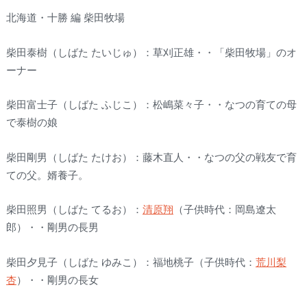
北海道・十勝 編 柴田牧場
柴田泰樹（しばた たいじゅ）：草刈正雄・・「柴田牧場」のオ
ーナー
柴田富士子（しばた ふじこ）：松嶋菜々子・・なつの育ての母
で泰樹の娘
柴田剛男（しばた たけお）：藤木直人・・なつの父の戦友で育
ての父。婿養子。
柴田照男（しばた てるお）：
清原翔
（子供時代：岡島遼太
郎）・・剛男の長男
柴田夕見子（しばた ゆみこ）：福地桃子（子供時代：
荒川梨
杏
）・・剛男の長女