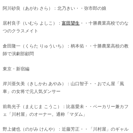
阿川砂良（あがわ さら）：北乃きい・・弥市郎の娘
居村良子（いむら よしこ）：
富田望生
・・十勝農業高校でのな
つのクラスメイト
倉田隆一（くらた りゅういち）：柄本佑・・十勝農業高校の教
師で演劇部顧問
東京・新宿編
岸川亜矢美（きしかわ あやみ）：山口智子・・おでん屋「風
車」の女将で元人気ダンサー
前島光子（まえじま こうこ）：比嘉愛未・・ベーカリー兼カフ
ェ「川村屋」のオーナー。通称「マダム」
野上健也（のがみ けんや）：近藤芳正・・「川村屋」のギャル