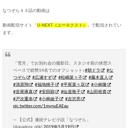
なつぞら４３話の動画は
動画配信サイト「
U-NEXT（ユーネクスト）
」で配信されてい
ます。
「雪月」でお別れ会の撮影日。スタジオ前の休憩ス
ペースで総勢14名でのオフショット♪
#朝ドラ
#な
つぞら
#広瀬すず
#松嶋菜々子
#藤木直人
#清原翔
#福地桃子
#平尾菜々花
#小林隆
#音尾琢真
#安田顕
#仙道敦子
#山田裕貴
#戸次重幸
#小林綾子
#吉沢亮
pic.twitter.com/1mvnuEAEau
— 【公式】連続テレビ小説「なつぞら」
(@asadora_nhk)
2019年5月19日