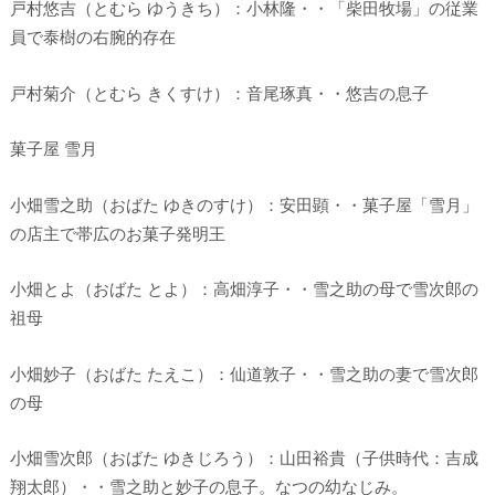
戸村悠吉（とむら ゆうきち）：小林隆・・「柴田牧場」の従業
員で泰樹の右腕的存在
戸村菊介（とむら きくすけ）：音尾琢真・・悠吉の息子
菓子屋 雪月
小畑雪之助（おばた ゆきのすけ）：安田顕・・菓子屋「雪月」
の店主で帯広のお菓子発明王
小畑とよ（おばた とよ）：高畑淳子・・雪之助の母で雪次郎の
祖母
小畑妙子（おばた たえこ）：仙道敦子・・雪之助の妻で雪次郎
の母
小畑雪次郎（おばた ゆきじろう）：山田裕貴（子供時代：吉成
翔太郎）・・雪之助と妙子の息子。なつの幼なじみ。