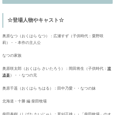
☆登場人物やキャスト☆
奥原なつ（おくはら なつ）：広瀬すず（子供時代：粟野咲
莉）・・本作の主人公
なつの家族
奥原咲太郎（おくはら さいたろう）：岡田将生（子供時代：
渡
邉蒼
）・・なつの兄
奥原千遥（おくはら ちはる）：田中乃愛・・なつの妹
北海道・十勝 編 柴田牧場
柴田泰樹（しばた たいじゅ）：草刈正雄・・「柴田牧場」のオ