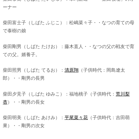
ーナー
柴田富士子（しばた ふじこ）：松嶋菜々子・・なつの育ての母
で泰樹の娘
柴田剛男（しばた たけお）：藤木直人・・なつの父の戦友で育
ての父。婿養子。
柴田照男（しばた てるお）：
清原翔
（子供時代：岡島遼太
郎）・・剛男の長男
柴田夕見子（しばた ゆみこ）：福地桃子（子供時代：
荒川梨
杏
）・・剛男の長女
柴田明美（しばた あけみ）：
平尾菜々花
（子供時代：吉田萌
果）・・剛男の次女