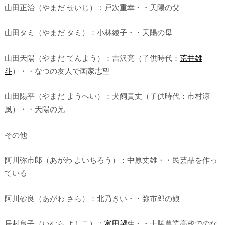
山田正治（やまだ せいじ）：戸次重幸・・天陽の父
山田タミ（やまだ タミ）：小林綾子・・天陽の母
山田天陽（やまだ てんよう）：吉沢亮（子供時代：
荒井雄
斗
）・・なつの友人で画家志望
山田陽平（やまだ ようへい）：犬飼貴丈（子供時代：市村涼
風）・・天陽の兄
その他
阿川弥市郎（あがわ よいちろう）：中原丈雄・・民芸品を作っ
ている
阿川砂良（あがわ さら）：北乃きい・・弥市郎の娘
居村良子（いむら よしこ）：
富田望生
・・十勝農業高校でのな