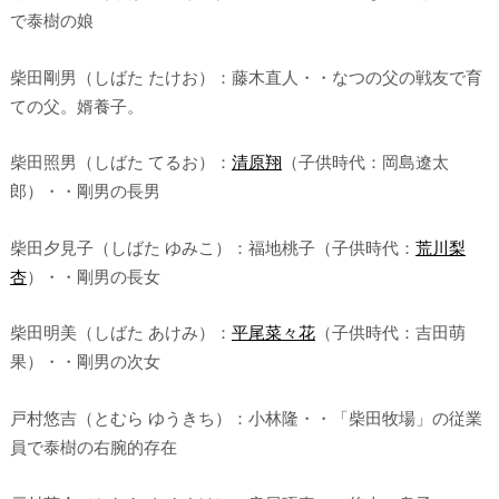
で泰樹の娘
柴田剛男（しばた たけお）：藤木直人・・なつの父の戦友で育
ての父。婿養子。
柴田照男（しばた てるお）：
清原翔
（子供時代：岡島遼太
郎）・・剛男の長男
柴田夕見子（しばた ゆみこ）：福地桃子（子供時代：
荒川梨
杏
）・・剛男の長女
柴田明美（しばた あけみ）：
平尾菜々花
（子供時代：吉田萌
果）・・剛男の次女
戸村悠吉（とむら ゆうきち）：小林隆・・「柴田牧場」の従業
員で泰樹の右腕的存在