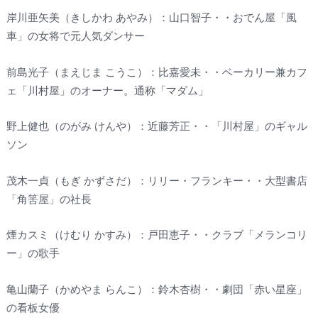
岸川亜矢美（きしかわ あやみ）：山口智子・・おでん屋「風
車」の女将で元人気ダンサー
前島光子（まえじま こうこ）：比嘉愛未・・ベーカリー兼カフ
ェ「川村屋」のオーナー。通称「マダム」
野上健也（のがみ けんや）：近藤芳正・・「川村屋」のギャル
ソン
茂木一貞（もぎ かずさだ）：リリー・フランキー・・大型書店
「角筈屋」の社長
煙カスミ（けむり かすみ）：戸田恵子・・クラブ「メランコリ
ー」の歌手
亀山蘭子（かめやま らんこ）：鈴木杏樹・・劇団「赤い星座」
の看板女優