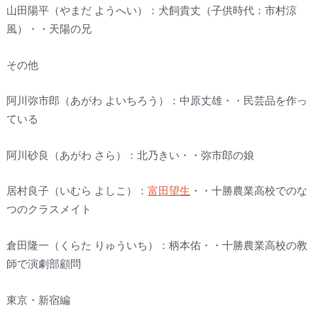
山田陽平（やまだ ようへい）：犬飼貴丈（子供時代：市村涼
風）・・天陽の兄
その他
阿川弥市郎（あがわ よいちろう）：中原丈雄・・民芸品を作っ
ている
阿川砂良（あがわ さら）：北乃きい・・弥市郎の娘
居村良子（いむら よしこ）：
富田望生
・・十勝農業高校でのな
つのクラスメイト
倉田隆一（くらた りゅういち）：柄本佑・・十勝農業高校の教
師で演劇部顧問
東京・新宿編