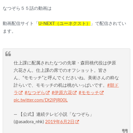
なつぞら５５話の動画は
動画配信サイト「
U-NEXT（ユーネクスト）
」で配信されてい
ます。
仕上課に配属されたなつの先輩・森田桃代役は伊原
六花さん。仕上課の席でのオフショット。皆さ
ん、“モモッチ”と呼んでくださいね。美術さんの粋な
計らいで、モモッチの机は桃がいっぱいです。
#朝ド
ラ
#なつぞら
#伊原六花
#モモッチ
pic.twitter.com/Dt2lPjR00L
— 【公式】連続テレビ小説「なつぞら」
(@asadora_nhk)
2019年6月2日