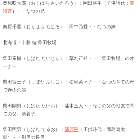
奥原咲太郎（おくはら さいたろう）：岡田将生（子供時代：
渡
邉蒼
）・・なつの兄
奥原千遥（おくはら ちはる）：田中乃愛・・なつの妹
北海道・十勝 編 柴田牧場
柴田泰樹（しばた たいじゅ）：草刈正雄・・「柴田牧場」のオ
ーナー
柴田富士子（しばた ふじこ）：松嶋菜々子・・なつの育ての母
で泰樹の娘
柴田剛男（しばた たけお）：藤木直人・・なつの父の戦友で育
ての父。婿養子。
柴田照男（しばた てるお）：
清原翔
（子供時代：岡島遼太
郎）・・剛男の長男