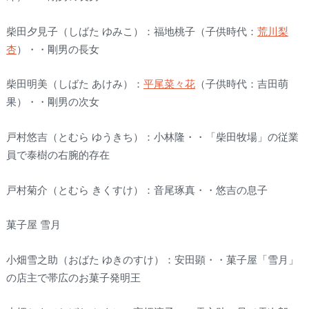
柴田夕見子（しばた ゆみこ）：福地桃子（子供時代：
荒川梨
杏
）・・剛男の長女
柴田明美（しばた あけみ）：
平尾菜々花
（子供時代：吉田萌
果）・・剛男の次女
戸村悠吉（とむら ゆうきち）：小林隆・・「柴田牧場」の従業
員で泰樹の右腕的存在
戸村菊介（とむら きくすけ）：音尾琢真・・悠吉の息子
菓子屋 雪月
小畑雪之助（おばた ゆきのすけ）：安田顕・・菓子屋「雪月」
の店主で帯広のお菓子発明王