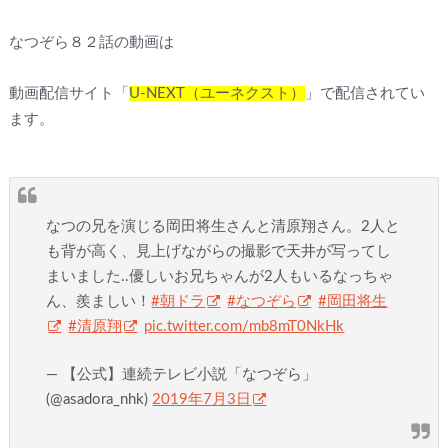
なつぞら８２話の動画は
動画配信サイト「
U-NEXT（ユーネクスト）
」で配信されてい
ます。
なつの兄を演じる岡田将生さんと清原翔さん。2人と
も背が高く、見上げながらの撮影で天井が写ってし
まいました..優しいお兄ちゃんが2人もいるなっちゃ
ん、羨ましい！
#朝ドラ
#なつぞら
#岡田将生
#清原翔
pic.twitter.com/mb8mT0NkHk
— 【公式】連続テレビ小説「なつぞら」
(@asadora_nhk)
2019年7月3日