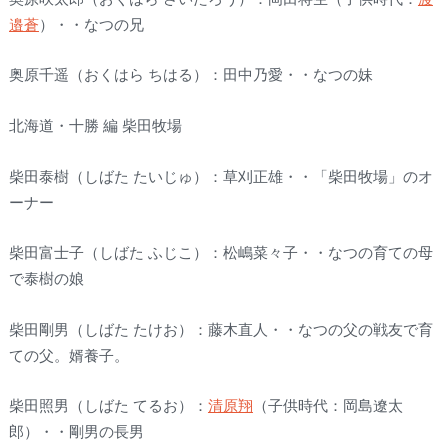
邉蒼
）・・なつの兄
奥原千遥（おくはら ちはる）：田中乃愛・・なつの妹
北海道・十勝 編 柴田牧場
柴田泰樹（しばた たいじゅ）：草刈正雄・・「柴田牧場」のオ
ーナー
柴田富士子（しばた ふじこ）：松嶋菜々子・・なつの育ての母
で泰樹の娘
柴田剛男（しばた たけお）：藤木直人・・なつの父の戦友で育
ての父。婿養子。
柴田照男（しばた てるお）：
清原翔
（子供時代：岡島遼太
郎）・・剛男の長男