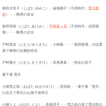
柴田夕見子（しばた ゆみこ）：福地桃子（子供時代：
荒川梨
杏
）・・剛男の長女
柴田明美（しばた あけみ）：
平尾菜々花
（子供時代：吉田萌
果）・・剛男の次女
戸村悠吉（とむら ゆうきち）：小林隆・・「柴田牧場」の従業
員で泰樹の右腕的存在
戸村菊介（とむら きくすけ）：音尾琢真・・悠吉の息子
菓子屋 雪月
小畑雪之助（おばた ゆきのすけ）：安田顕・・菓子屋「雪月」
の店主で帯広のお菓子発明王
小畑とよ（おばた とよ）：高畑淳子・・雪之助の母で雪次郎の