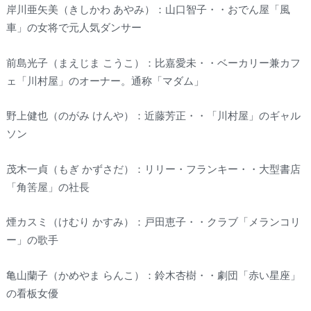
岸川亜矢美（きしかわ あやみ）：山口智子・・おでん屋「風
車」の女将で元人気ダンサー
前島光子（まえじま こうこ）：比嘉愛未・・ベーカリー兼カフ
ェ「川村屋」のオーナー。通称「マダム」
野上健也（のがみ けんや）：近藤芳正・・「川村屋」のギャル
ソン
茂木一貞（もぎ かずさだ）：リリー・フランキー・・大型書店
「角筈屋」の社長
煙カスミ（けむり かすみ）：戸田恵子・・クラブ「メランコリ
ー」の歌手
亀山蘭子（かめやま らんこ）：鈴木杏樹・・劇団「赤い星座」
の看板女優