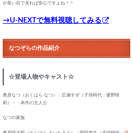
が長い目で見れば安心ですよね＾＾
→U-NEXTで無料視聴してみる
なつぞらの作品紹介
☆登場人物やキャスト☆
奥原なつ（おくはら なつ）：広瀬すず（子供時代：粟野咲
莉）・・本作の主人公
なつの家族
奥原咲太郎（おくはら さいたろう）：岡田将生（子供時代：
渡