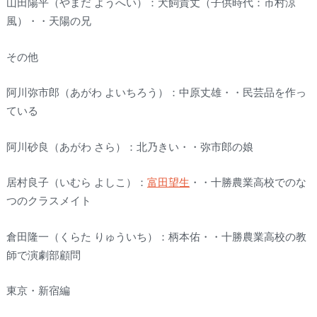
山田陽平（やまだ ようへい）：犬飼貴丈（子供時代：市村涼
風）・・天陽の兄
その他
阿川弥市郎（あがわ よいちろう）：中原丈雄・・民芸品を作っ
ている
阿川砂良（あがわ さら）：北乃きい・・弥市郎の娘
居村良子（いむら よしこ）：
富田望生
・・十勝農業高校でのな
つのクラスメイト
倉田隆一（くらた りゅういち）：柄本佑・・十勝農業高校の教
師で演劇部顧問
東京・新宿編