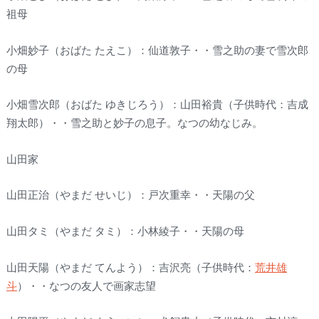
祖母
小畑妙子（おばた たえこ）：仙道敦子・・雪之助の妻で雪次郎
の母
小畑雪次郎（おばた ゆきじろう）：山田裕貴（子供時代：吉成
翔太郎）・・雪之助と妙子の息子。なつの幼なじみ。
山田家
山田正治（やまだ せいじ）：戸次重幸・・天陽の父
山田タミ（やまだ タミ）：小林綾子・・天陽の母
山田天陽（やまだ てんよう）：吉沢亮（子供時代：
荒井雄
斗
）・・なつの友人で画家志望