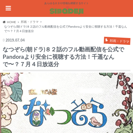
あらゆるネタや情報を網羅するサイト
邦画・ドラマ
HOME
なつぞら(朝ドラ)８２話のフル動画配信を公式でPandoraより安全に視聴する方法！千遥なん
で〜？７月４日放送分
2019.07.04
邦画・ドラマ
なつぞら(朝ドラ)８２話のフル動画配信を公式で
Pandoraより安全に視聴する方法！千遥なん
で〜？７月４日放送分